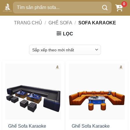
Bỏ
0
Tìm
qua
kiếm:
nội
TRANG CHỦ
/
GHẾ SOFA
/
SOFA KARAOKE
dung
LỌC
Ghế Sofa Karaoke
Ghế Sofa Karaoke