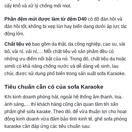
Ưu tiên chọn mua tại các đơn vị trực tiếp sản xuất bởi giá
thành sản phẩm không chỉ được tối ưu mà chất lượng còn
đảm bảo.
Có 4 tiêu chuẩn ghế sofa karaoke bạn cần đảm bảo
Cách chọn sofa karaoke
Để mua được một bộ sofa karaoke cao cấp và để lại ấn
tượng tốt nhất với mọi người, khách hàng cần tìm hiểu thật
kỹ. Một số yêu cầu khi lựa chọn sản phẩm như sau:
Về kích thước
: Hãy chắc chắn rằng chiếc ghế có kích
thước phù hợp với không gian phòng. Tránh sofa quá chật
gây ngột ngạt, không gian chật chội làm giảm đi trải
nghiệm khách hàng. Tránh bài trí quá rộng khách hàng sẽ
khó lấy được đồ trên bàn.