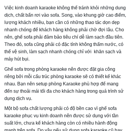
Qúy khách hàng có thể tham khảo kích thước sofa karaoke
tiêu chuẩn hiện nay như:
2600mm x1600mm x 800-
850mm, 3200 x 1900mm, độ sâu của ghế sofa từ 700-
800mm (trên 700mm và dưới 900mm), với sofa karraoke
văng thì kích thước chuẩn là 2300×900, văng đôi là
1400×900.
Về màu sắc
: Tường và nội thất phòng karaoke sử dụng
màu sắc cân đối để tạo nên không gian hài hòa nhất.
Thông thường sofa Karaoke sử dụng màu sắc sofa tối
như: màu đỏ trầm, màu nâu, đen, xanh dương,…
Chọn kiểu dáng
: Ghế sofa karaoke có nhiều kiểu dáng
khác nhau và bạn có thể chọn kiểu dáng phù hợp nhất
giúp tiết kiệm không gian trong phòng của mình. Vì vậy,
bạn nên sử dụng hình chữ U, hình chữ L.
Kiểm tra khung
: Vì phòng hát thường chứa đông người
nên hãy chọn những chiếc ghế có khung chắc chắn, chịu