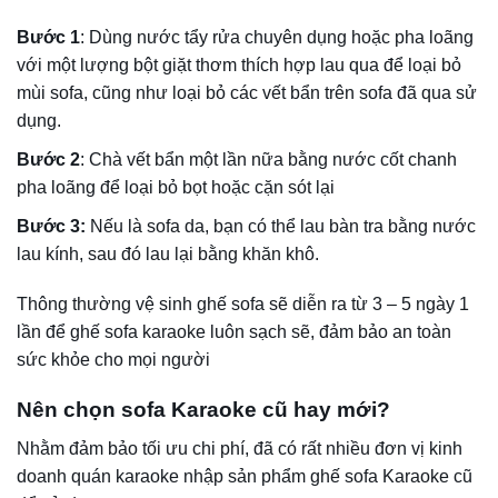
2. Ghế sofa góc karaoke phong cách hiện đại
Dành cho những không gian phòng hát thiết kế hiện đại,
những bộ ghế sofa karaoke phong cách tối giản nhưng
vẫn không kém phần độc đáo với các họa tiết dập vân,
đính đá sẽ là lựa chọn hoàn hảo giúp bạn gây ấn tượng
với khách hàng.
Sofa góc karaoke thiết kế hiện đại và sofa tân cổ điển có
một số điểm khác biệt:
Thiết kế đơn giản, không có các chi tiết rườm rà không cần
thiết. Nhìn chung là hình khối vuông vức, không mềm mại