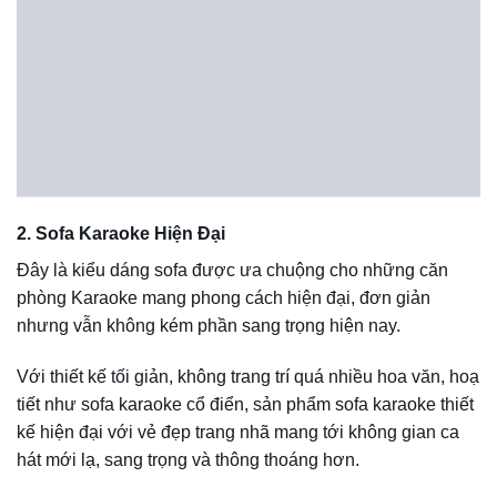
thiết kế đơn giản, trang nhã sẽ đặc biệt phù hợp với những
không gian phòng hát gia đình hay quát hát có diện tích
nhỏ.
Chất liệu ghế sofa karaoke
Cấu tạo của ghế sofa karaoke cũng giống như những mẫu
ghế khác vẫn đảm bảo gồm 3 phần chính là khung, đệm
mút và vỏ bọc.
Phần khung
sẽ được làm bằng chất liệu gỗ như xoan
đào, dầu, sồi, gỗ công nghiệp,… hặc khung canxi cacbonat
với nhiều mức giá khác nhau. Hiện nay, sofa karaoke
khung gỗ xoan đào, khung canxi cacbonat có giá rẻ nhất.
Tuy nhiên, cho dù là chất liệu khung nào cũng đều được
sấy khô và xử lý chống mối mọt.
Phần đệm mút được làm từ đệm D40
có độ đàn hồi và