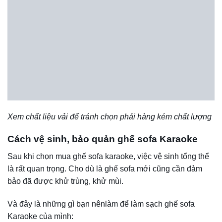
phong cách hoàng gia, vương giả thì mẫu sofa Karaoke sẽ
là lựa chọn hoàn hảo cho bạn.
Đặc điểm mẫu sofa góc tân cổ điển phòng karaoke đẹp:
Thiết kế tinh xảo, kiểu dáng tinh tế sắc sảo, đường nét uốn
lượn mềm mại. Hoa văn trang trí bắt mắt, góc sofa sáng
bóng.
Sofa góc karaoke đẹp phong cách tân cổ điển hầu hết
được làm từ chất liệu da hoặc nhung. Chất liệu mềm mại
và khách hàng ngồi thoải mái.
Thiết kế của sofa góc tân cổ điển trong nhà hát thường là
những khối liền nhau tạo nên góc sofa. Cũng có thể bố trí
dọc theo bức tường với 2 hoặc 3 chiếc ghế sofa tân cổ
điển để tạo nên kiểu dáng sofa góc.