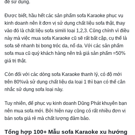
như tân cổ điển mà tạo cảm giác khỏe khoắn hơn.
Chất liệu sử dụng như Da, Canvas, Nỉ mịn, Nỉ nhung. Màu
sắc rực rỡ hơn so với phong cách tân cổ điển.
Những mẫu sofa góc karaoke đẹp, hiện đại thường được
đặt trong không gian được bài trí đơn giản nhưng vẫn thu
hút khách hàng.
Sofa karaoke hiện đại sang trọng, nhã nhặn
3.Mẫu ghế sofa góc phòng karaoke gia đình