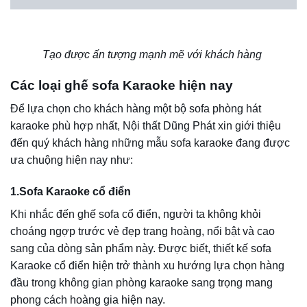
Karaoke sẽ đều được chạm chổ tinh xảo với đường nét
uốn lượn tinh tế, tỉ mỉ mang đến vẻ đẹp ấn tượng, độc đáo
cho không gian. Ngoài ra, nhằm mang đến nét đẹp vương
giả, lỗng lẫy cho phòng hát, sofa karaoke cổ điển còn
được mạ vàng khung sáng loáng, kết hợp hoàn hảo với hệ
thống ánh sáng giúp trải nghiệm “ăn chơi” khách hàng
thêm lung linh hơn.
Được biết, màu sắc của sofa karaoke cổ điển thường là
những gam màu nóng như tím, đỏ, nâu… giúp làm nổi lên
vẻ đẹp quý phái, cổ điển cũng như làm sôi động không
gian.
2. Sofa Karaoke Hiện Đại
Đây là kiểu dáng sofa được ưa chuộng cho những căn
phòng Karaoke mang phong cách hiện đại, đơn giản