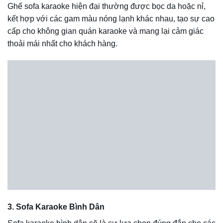
đàn hồi tốt, không bị xẹp lún hay biến dạng dưới áp lực tác
động lớn.
Chất liệu vỏ
bao gồm da thật, da công nghiệp, cao su, vải
bố, vải nỉ, vải nỉ,… Mỗi chất liệu vỏ sản phẩm đều có
những ưu điểm nổi bật của nó. Trong đó, chất liệu da hoặc
simili có khả năng chống nước và dễ dàng vệ sinh, lau
chùi, được sử dụng phổ biến trong sản xuất sofa Karaoke.
Tiêu chuẩn cần có của sofa Karaoke
Khi kinh doanh phòng hát, ngoài hệ thống âm thanh, loa,
ánh sáng,… thì khách hàng cũng cần quan tâm tới sản
phẩm ghế sofa karake. Theo đó, để vừa thuận lợi cho hoạt
động kinh doanh vừa đảm bảo tính kinh tế, ghế sofa phòng
karaoke cần đáp ứng các tiêu chuẩn sau:
Việc kinh doanh karaoke không thể tránh khỏi những dung
dịch, chất bẩn rơi vào sofa. Song, vào khung giờ cao điểm,