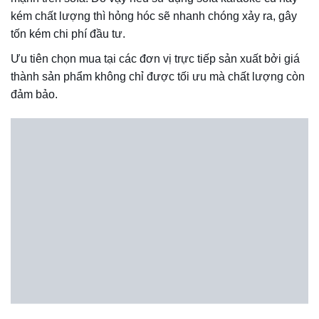
được nhiều trọng lượng. Thông thường người ta sử dụng
chất liệu gỗ và sắt để đảm bảo độ bền và độ an toàn cao.
Nhấc chân ghế lên thử, nếu nhấc được khoảng 10cm và
nhấc được ở một góc cân xứng tức là khung ghế chắc
chắn.
Kiểm tra độ đàn hồi
: Ghế sofa cần có độ đàn hồi tốt để
mang lại cảm giác thoải mái, thư giãn cho người sử dụng.
Vì vậy, bạn nên kiểm tra lại, ngồi trên ghế và xem xét kỹ.
Nếu thấy độ nảy giảm đều thì chắc chắn lò xo đã cân bằng.
Chọn đệm
: Chọn chất liệu đệm có độ nảy và êm ái. Nệm
HR là loại nệm có độ đàn hồi cao được nhiều khách hàng
sử dụng. Đảm bảo rằng bạn sử dụng một tấm nệm không
bị xẹp khi ngồi và đủ bền để sử dụng lâu dài.
Chọn chất liệu
: Chất liệu rất quan trọng vì nó quyết định
đến chất lượng và tuổi thọ của sản phẩm. Da là những
chất liệu được sử dụng phổ biến của sofa karaoke, khi
chọn vải bạn nên chú ý đến đường chỉ mũi chỉ, đồng thời