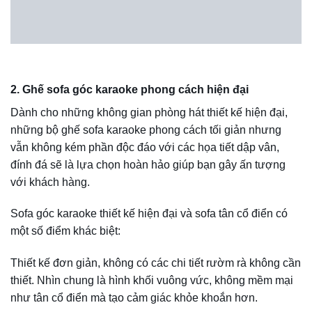
thi công ghế Karaoke Dũng Phát đặt theo yêu cầu như:
Bước 1
: Quý khách liên hệ, lựa chọn mẫu ghế karaoke
trên trang website
Nội Thất Dũng Phát Luxury
hoặc bất kỳ
mẫu ghế Karaoke nào quý khách yêu thích.
Bước 2
: Nội Thất Dũng Phát Luxury tiếp nhận yêu cầu và
báo giá sản phẩm một cách chi tiết và cụ thể nhất. Bạn
cung cấp thông tin kích thước, diện tích không quán cafe
Bước 3:
Tiến hành ký hợp đồng giữa 2 bên, quý khách
hàng thanh toán trước 30-50% tổng giá trị đơn hàng.
Bước 4
: Dũng Phát Luxury tiến hành thi công, hoàn thành
công trình ghế sofa karaoke theo đúng tiến độ mà khách
hàng đề ra.
Bước 5
: Qúy khách hàng thanh toán hết số tiền còn lại.
Được biết, các chương trình khuyến mãi tại Nội Thất Dũng