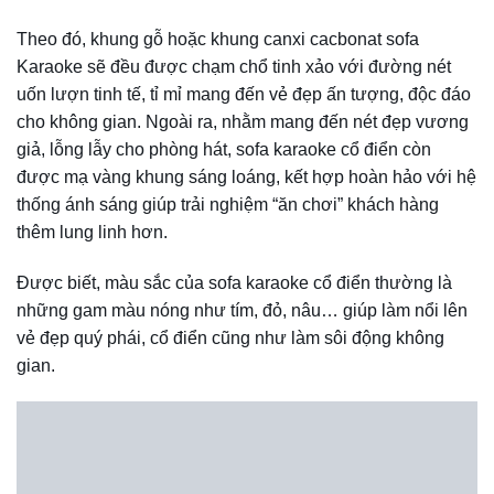
nhưng vẫn không kém phần sang trọng hiện nay.
Với thiết kế tối giản, không trang trí quá nhiều hoa văn, hoạ
tiết như sofa karaoke cổ điển, sản phẩm sofa karaoke thiết
kế hiện đại với vẻ đẹp trang nhã mang tới không gian ca
hát mới lạ, sang trọng và thông thoáng hơn.
Ghế sofa karaoke hiện đại thường được bọc da hoặc nỉ,
kết hợp với các gam màu nóng lạnh khác nhau, tạo sự cao
cấp cho không gian quán karaoke và mang lại cảm giác
thoải mái nhất cho khách hàng.
3. Sofa Karaoke Bình Dân
Sofa karaoke bình dân sẽ là sự lựa chọn đúng đắn cho các
doanh nghiệp nhỏ, có chi phí đầu tư ít.
Theo đó, những mẫu Sofa karaoke đôi hoặc sofa chữ L có