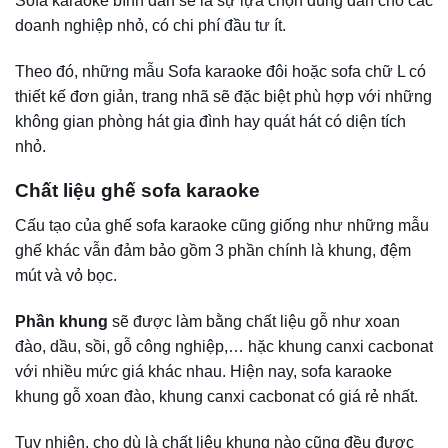
lượng khách nhiều, bạn cần có những thao tác dọn dẹp
nhanh chóng để khách hàng không phải chờ đợi lâu. Cho
nên, ghế sofa phải đảm bảo tiêu chí dễ làm sạch đầu tiên.
Theo đó, sofa cũng phải có đặc tính
không thấm nước, có
thể vệ sinh, làm sạch nhanh chóng chỉ với khăn sạch và
máy hút bụi.
Ghế sofa trong phòng karaoke nên được đặt gia công
riêng bởi mỗi cấu trúc phòng karaoke sẽ có thiết kế khác
nhau. Bạn nên setup phòng Karaoke phù hợp để mang
đến sự thoải mái tối đa cho khách hàng trong quá trình sử
dụng dịch vụ.
Một bộ sofa chất lượng phải có độ bền cao vì ghế sofa
karaoke phục vụ kinh doanh nên được sử dụng với tần
suất lớn, chưa kể khách hàng còn có nhiều hành động
mạnh trên sofa. Do vậy nếu sử dụng sofa karaoke cũ hay
kém chất lượng thì hỏng hóc sẽ nhanh chóng xảy ra, gây
tốn kém chi phí đầu tư.