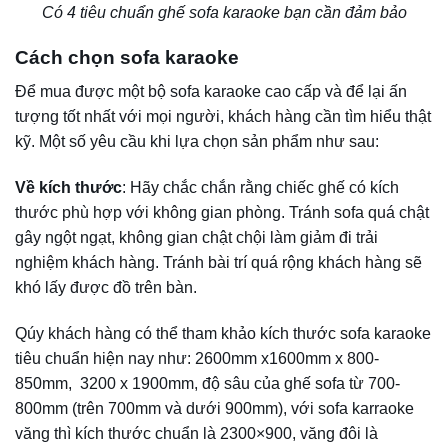
nên cẩn thận với chất liệu da để tránh mua phải chất liệu
da kém chất lượng.
Xem chất liệu vải để tránh chọn phải hàng kém chất lượng
Cách vệ sinh, bảo quản ghế sofa Karaoke
Sau khi chọn mua ghế sofa karaoke, việc vệ sinh tổng thể
là rất quan trọng. Cho dù là ghế sofa mới cũng cần đảm
bảo đã được khử trùng, khử mùi.
Và đây là những gì bạn nênlàm để làm sạch ghế sofa
Karaoke của mình:
Bước 1
: Dùng nước tẩy rửa chuyên dụng hoặc pha loãng
với một lượng bột giặt thơm thích hợp lau qua để loại bỏ
mùi sofa, cũng như loại bỏ các vết bẩn trên sofa đã qua sử