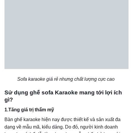
Sofa karaoke giá rẻ nhưng chất lượng cực cao
Sử dụng ghế sofa Karaoke mang tới lợi ích
gì?
1.Tăng giá trị thẩm mỹ
Bàn ghế karaoke hiện nay được thiết kế và sản xuất đa
dạng về mẫu mã, kiểu dáng. Do đó, người kinh doanh
karaoke có thể dễ dàng lựa chọn mẫu ghế phù hợp với
quy mô không gian và kiến ​​trúc nội thất.
Mặt khác, sự kết hợp giữa sofa Karaoke nổi bật với hệ
thống đèn chiếu sáng sống động còn làm cho không gian
căn phòng hát trở nên sang trọng, bắt mắt và mang tới trải
nghiệm đúng nghĩa “ăn chơi” tới khách hàng sử dụng dịch
vụ.
2. Tối ưu hóa không gian