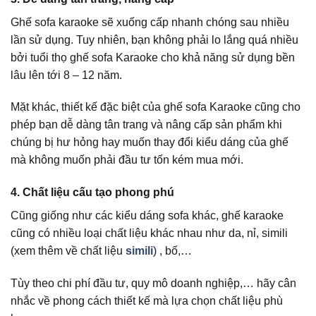
4. Chất liệu cấu tạo phong phú
Cũng giống như các kiểu dáng sofa khác, ghế karaoke
cũng có nhiều loại chất liệu khác nhau như da, nỉ, simili
(xem thêm về chất liệu
simili
) , bố,…
Tùy theo chi phí đầu tư, quy mô doanh nghiệp,… hãy cân
nhắc về phong cách thiết kế mà lựa chọn chất liệu phù
hợp.
Khi lựa chọn chất liệu của ghế bạn cũng nên chú ý đến hệ
thống ánh sáng của căn phòng để không gian căn phòng
trở nên sang trọng và đẳng cấp hơn.
Thông thường chất liệu phù hợp nhất cho không gian
phòng karaoke sẽ là da. Vì chất liệu da rất dễ lau chùi khi
có sự cố đổ bia, đổ đồ uống hay thức ăn, bánh kem dính
vào.