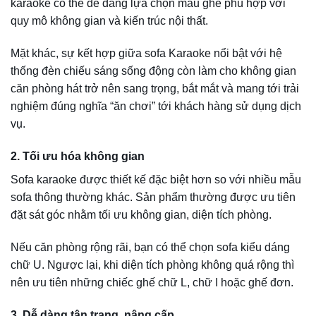
Sofa karaoke được thiết kế đặc biệt hơn so với nhiều mẫu
sofa thông thường khác. Sản phẩm thường được ưu tiên
đặt sát góc nhằm tối ưu không gian, diện tích phòng.
Nếu căn phòng rộng rãi, bạn có thể chọn sofa kiểu dáng
chữ U. Ngược lại, khi diện tích phòng không quá rộng thì
nên ưu tiên những chiếc ghế chữ L, chữ I hoặc ghế đơn.
3. Dễ dàng tân trang, nâng cấp
Ghế sofa karaoke sẽ xuống cấp nhanh chóng sau nhiều
lần sử dụng. Tuy nhiên, bạn không phải lo lắng quá nhiều
bởi tuổi thọ ghế sofa Karaoke cho khả năng sử dụng bền
lâu lên tới 8 – 12 năm.
Mặt khác, thiết kế đặc biệt của ghế sofa Karaoke cũng cho
phép bạn dễ dàng tân trang và nâng cấp sản phẩm khi
chúng bị hư hỏng hay muốn thay đổi kiểu dáng của ghế
mà không muốn phải đầu tư tốn kém mua mới.