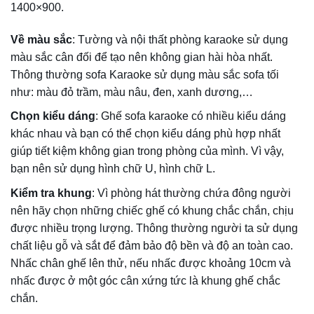
dụng.
Bước 2
: Chà vết bẩn một lần nữa bằng nước cốt chanh
pha loãng để loại bỏ bọt hoặc cặn sót lại
Bước 3:
Nếu là sofa da, bạn có thể lau bàn tra bằng nước
lau kính, sau đó lau lại bằng khăn khô.
Thông thường vệ sinh ghế sofa sẽ diễn ra từ 3 – 5 ngày 1
lần để ghế sofa karaoke luôn sạch sẽ, đảm bảo an toàn
sức khỏe cho mọi người
Nên chọn sofa Karaoke cũ hay mới?
Nhằm đảm bảo tối ưu chi phí, đã có rất nhiều đơn vị kinh
doanh quán karaoke nhập sản phẩm ghế sofa Karaoke cũ
để sử dụng.
Được biết, hầu hết các sản phẩm sofa Karaoke phục vụ
kinh doanh nên ít đơn vị sử dụng chất liệu sofa thật, thay