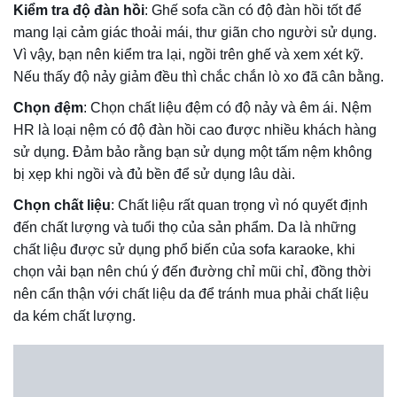
vào đó là chất liệu sofa simili loại 1,2,3. Cũng chính vì điều
này mà việc mua sofa Karaoke cũ sẽ rất bất cập, cụ thể là
sofa sẽ nhanh bị bong tróc da, nổ da. Với các sản phẩm
sofa mua cũ quý khách hàng nên trả giá sản phẩm =50%
giá trị thật.
Còn đối với các dòng sofa Karaoke thanh lý, có độ mới
trên 80%và sử dụng chất liệu da loại 1 thì bạn có thể cân
nhắc sử dụng sofa loại này.
Tuy nhiên, để phục vụ kinh doanh Dũng Phát khuyên bạn
nên mua sofa mới. Bởi hiện nay cũng có rất nhiều đơn vị
bán sofa giá rẻ mà chất lượng đảm bảo.
Tổng hợp 100+ Mẫu sofa Karaoke xu hướng
hiện nay
1.Sofa góc karaoke đẹp phong cách hoàng gia
Nếu không quán Karaoke phòng hát của bạn thiết kế