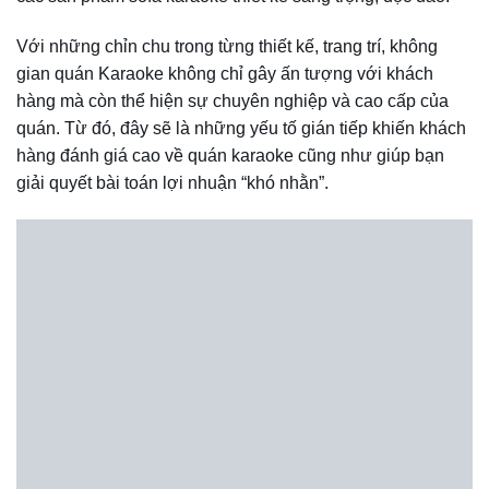
Tạo được ấn tượng mạnh mẽ với khách hàng
Các loại ghế sofa Karaoke hiện nay
Để lựa chọn cho khách hàng một bộ sofa phòng hát
karaoke phù hợp nhất,
Nội thất Dũng Phát
xin giới thiệu
đến quý khách hàng những mẫu sofa karaoke đang được
ưa chuộng hiện nay như:
1.Sofa Karaoke cổ điển
Khi nhắc đến ghế sofa cổ điển, người ta không khỏi
choáng ngợp trước vẻ đẹp trang hoàng, nổi bật và cao
sang của dòng sản phẩm này. Được biết, thiết kế sofa
Karaoke cổ điển hiện trở thành xu hướng lựa chọn hàng
đầu trong không gian phòng karaoke sang trọng mang
phong cách hoàng gia hiện nay.
Theo đó, khung gỗ hoặc khung
canxi cacbonat
sofa