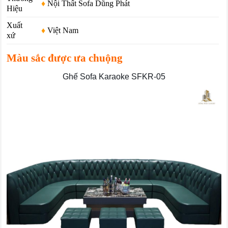
♦
Nội Thất Sofa Dũng Phát
Hiệu
Xuất
♦
Việt Nam
xứ
Màu sắc được ưa chuộng
Ghế Sofa Karaoke SFKR-05