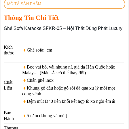
MÔ TẢ SẢN PHẨM
Thông Tin Chi Tiết
Ghế Sofa Karaoke SFKR-05 – Nội Thất Dũng Phát Luxury
Kích
♦
Ghế sofa: cm
thước
♦
Bọc vải bố, vải nhung nỉ, giả da Hàn Quốc hoặc
Malaysia (Màu sắc có thể thay đổi)
♦
Chân ghế inox
Chất
♦
Khung gỗ dầu hoặc gỗ sồi đã qua xử lý mối mọt
Liệu
cong vênh
♦
Đệm mút D40 liền khối kết hợp lò xo ngồi êm ái
Bảo
♦
5 năm (khung và mút)
Hành
Thương