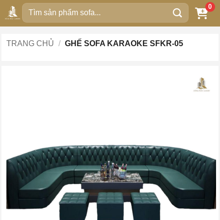
Bỏ
0
Tìm
qua
kiếm:
nội
dung
TRANG CHỦ
/
GHẾ SOFA KARAOKE SFKR-05