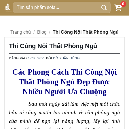
Bỏ
0
Tìm
qua
kiếm:
nội
dung
Trang chủ
/
Blog
/
Thi Công Nội Thất Phòng Ngủ
Thi Công Nội Thất Phòng Ngủ
ĐĂNG VÀO
17/05/2021
BỞI
ĐỖ XUÂN DŨNG
Các Phong Cách Thi Công Nội
Thất Phòng Ngủ Đẹp Được
Nhiều Người Ưa Chuộng
Sau một ngày dài làm việc mệt mỏi chắc
hẳn ai cũng muốn lao nhanh về căn phòng ngủ
của mình để nạp lại năng lượng, lấy lại tinh