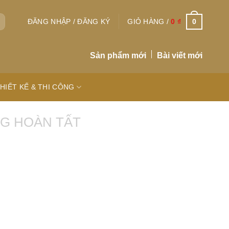
0
ĐĂNG NHẬP / ĐĂNG KÝ
GIỎ HÀNG /
0
₫
Sản phẩm mới
Bài viết mới
HIẾT KẾ & THI CÔNG
G HOÀN TẤT