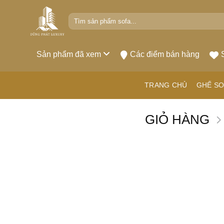
Bỏ
Tìm
qua
kiếm:
nội
dung
Sản phẩm đã xem
Các điểm bán hàng
TRANG CHỦ
GHẾ SO
GIỎ HÀNG