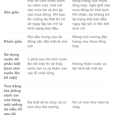
những màu sắc này quá sáng thì cũng đừng lo. Bởi sử
dụng sofa chất liệu da thì thường ít bám bẩn, dễ vệ sinh
hơn hẳn nhiều chất liệu khác.
Lựa chọn sản phẩm sofa phù hợp với gia chủ mệnh
Hỏa
Đối với gia chủ mệnh Hỏa muốn hợp phong thủy thì nên
lựa chọn những mẫu sofa da có màu đỏ, hồng, tím, cam,…
Có thể thấy, những màu ghế này khá khó trong việc kết
hợp với những trang thiết bị nội thất khác trong căn phòng.
Do đó, khi lựa chọn sofa da hợp mệnh gia chủ có thể lựa
chọn những màu nhạt hơn một chút. Hoặc bạn cũng có thể
lựa chọn những gam màu trong sự tương sinh như vàng,
trắng, bạc.
Kinh nghiệm chọn được bộ sofa đẹp, phù
hợp không gian