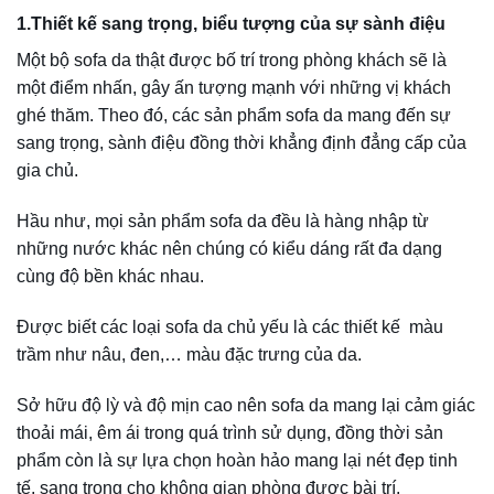
kết hợp sofa da với nhiều đồ nội thất khác như bàn trà mặt
kính hay mặt đá, mặt gỗ. Không chỉ vậy, sofa da còn có thể
kết hợp hài hòa với những chất liệu khác của kệ rượu, kệ
tivi, tủ sách,…
4. Sử dụng được lâu, đẹp bất chấp thời gian
Đối với các loại ghế sofa bố trí trong phòng khách, văn
phòng, công ty thì chất liệu da thật rất được ưa chuộng. Do
da đã được xử lý nên bề mặt da ghế sofa có độ dẻo dai và
bóng dần theo thời gian.
Vì vậy bạn không phải lo lắng về vấn đề rách, nổ hay phai
màu sau thời gian dài sử dụng.
Theo nghiên cứu của các chuyên gia trong ngành thì tuổi
thọ của ghế da gấp 4 lần so với ghế vải và gấp 3 lần so với
các chất liệu khác.