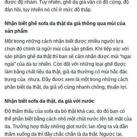
Ưu điểm nổi bật sofa da
Để hiểu rõ hơn về sản phẩm sofa da thật thì bạn cần nắm
được những ưu nhược điểm sau:
1.Thiết kế sang trọng, biểu tượng của sự sành điệu
Một bộ sofa da thật được bố trí trong phòng khách sẽ là
một điểm nhấn, gây ấn tượng mạnh với những vị khách
ghé thăm. Theo đó, các sản phẩm sofa da mang đến sự
sang trọng, sành điệu đồng thời khẳng định đẳng cấp của
gia chủ.
Hầu như, mọi sản phẩm sofa da đều là hàng nhập từ
những nước khác nên chúng có kiểu dáng rất đa dạng
cùng độ bền khác nhau.
Được biết các loại sofa da chủ yếu là các thiết kế màu
trầm như nâu, đen,… màu đặc trưng của da.