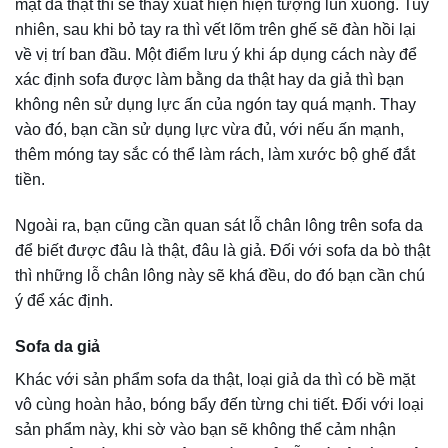
Độ thẩm thấu của sofa da bò thật khá cao, do đó bạn có
thể phân biệt bằng cách nhỏ một chút nước lên bề mặt của
da. Trường hợp thấy những giọt nước lan rộng ra và dần
thấm xuống da thì đây chắc chắn là da thật. Ngược lại,
thấy những giọt nước và chảy xuống thì có thể xác định
đây là chất liệu da giả. Bởi do chúng được làm từ chất liệu
nhựa tổng hợp, bề mặt hoàn toàn kín nên không thể nào
thấm nước được.
Nhận biết da bò thật hay giả thông qua đường may
Có thể thông qua đường may mũi chỉ cũng có thể xác định
được đâu là da thật, đâu là da giả. Những bộ ghế sofa
được làm bằng chất liệu da thật thường có đường may
cẩn thận, thẳng tắp. Mọi chi tiết trên sản phẩm đều được
thiết kế một cách tinh tế, hoàn hảo nhất. Điều này không
chỉ giúp bộ ghế sofa bền hơn, tuổi thọ cao hơn mà còn
giúp làm tăng tính thẩm mỹ cho sản phẩm.