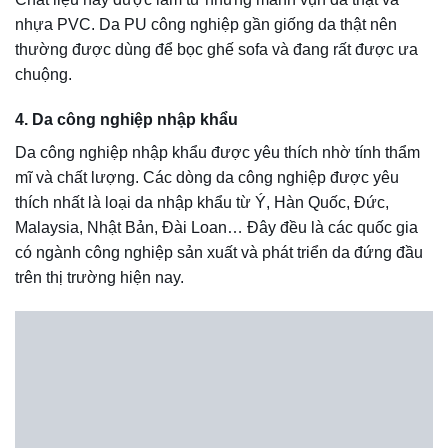
Bật mí cách nhận biết biết ghế sofa “da thật”
chuẩn 100%
Có thể thấy, sofa thật sở hữu khá nhiều ưu điểm nổi bật,
hơn hẳn nhiều loại giả da. Tuy nhiên, do rất được “săn
đón” nên hiện tượng sofa da bị làm giả, làm nhái ngày vô
cùng nhiều. Đặc biệt, những bộ ghế này được làm giả một
cách vô cùng tinh vi khiến cho khách hàng rất khó có thể
phát hiện ra được. Thấu hiểu điều này, nội dung dưới đây
chúng tôi xin chia sẻ tới quý bạn một số thủ thuật phân biệt
đâu là sofa da thật, đâu là sofa da giả. Cụ thể:
Nhận biết thật, giả thông qua bề mặt da
Khi xem xét bề mặt của ghế sofa da thì quý bạn có thể
nhận biết được thông qua độ nhám để xác định thật, giả
nếu.
Sofa da thật