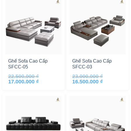
Ghế Sofa Cao Cấp
Ghế Sofa Cao Cấp
SFCC-05
SFCC-03
22.500.000
₫
23.000.000
₫
Giá
Giá
Giá
Giá
17.000.000
₫
16.500.000
₫
gốc
hiện
gốc
hiện
là:
tại
là:
tại
22.500.000 ₫.
là:
23.000.000 ₫.
là:
17.000.000 ₫.
16.500.000 ₫.