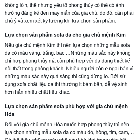
Khi mua ghế sofa, bạn nên chọn loại ghế được làm bằng
mút cứng, giữ được độ đàn hồi và hình dạng của ghế sofa
lâu hơn.
3. Chọn chất liệu bọc sofa da phù hợp với nhu cầu sử
dụng
3 chất liệu mà ghế sofa thường sử dụng để bọc là da thật,
giả da và vải nỉ. Tuỳ theo sở thích, yêu cầu độ thoáng mát
của mỗi người lựa chọn chất liệu da bọc phù hợp..
Vải nỉ tuy có mức giá thấp hơn chất liệu da nhưng lại sở
hữu những ưu điểm nhất định như dễ phối màu, màu sắc
mới lạ, thoát hơi và tản nhiệt tốt nhưng lại nhanh bẩn, phải
tháo ra giặt định kỳ.
Vải bọc da cổ điển, sang trọng, thoáng khí mà không bóng
như da thật. Rất bóng, khó thoát hơi nước, khó thoát nhiệt,
dễ dàng vệ sinh là giả da. Hãy lựa chọn chất liệu bọc ghế