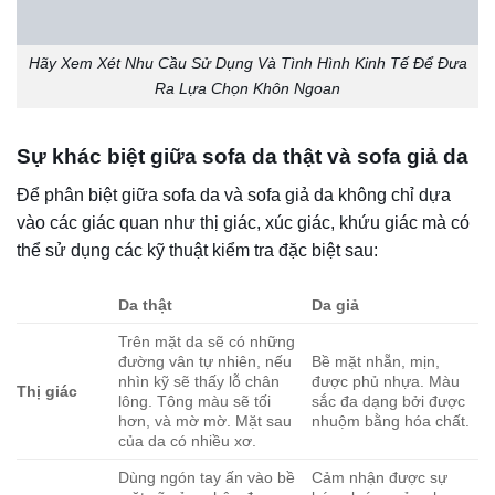
da này. Tuy nhiên, những màu sắc này có thể khiến bạn
gặp khó khăn trong việc thiết kế nội thất không gian.
Bởi đó, để đảm bảo sự hài hòa giữa mệnh cách và vẻ đẹp
không gian, khi mua sản phẩm, quý khách hàng nên tham
khảo ý kiến tư vấn từ nhân viên bán hàng. Gia chủ mệnh
Thổ nên tránh bộ sofa có màu xanh nước biển, đen, và
xanh lá cây, vì những màu này có thể tạo ra một cảm giác
không tốt cho tâm trạng. Mặc dù ảnh hưởng đến tâm trạng
không lớn, thế nhưng yếu tố phong thủy có thể có ảnh
hưởng đáng kể đến may mắn của gia chủ, do đó, cần phải
chú ý và xem xét kỹ lưỡng khi lựa chọn sản phẩm.
Lựa chọn sản phẩm sofa da cho gia chủ mệnh Kim
Nếu gia chủ mệnh Kim thì nên lựa chọn những mẫu sofa
da có màu vàng, trắng, bạc,…Những màu sắc này không
chỉ hợp phong thủy mà còn phù hợp với đa dạng thiết kế
nội thất trong phòng khách. Nhiều người còn e ngại bẩn vì