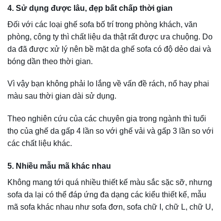
toàn có thể sử dụng được dù là mùa đông hay mùa hè.
Ngoài ra, còn có tính năng thấm hút tuyệt vời mang đến sự
mát mẻ, dễ chịu cho người sử dụng.
Hơn nữa, da chỉ mất có 0,96s để thay đổi nhiệt độ phù hợp
với thân nhiệt người dùng. Mức độ “chuyển nhiệt” thông
minh một cách tự nhiên này sẽ là sản phẩm hoàn hảo cho
những gia đình ở những vùng có thời tiết thường xuyên
thay đổi.
Nhược điểm của sofa da thật
Bên cạnh những ưu điểm trên, ghế sofa da thật còn có
những nhược điểm sau:
Giá khá đắt
: Bởi được làm bằng da thật và phải trải qua
nhiều công đoạn xử lý nên giá thành đắt đỏ, có thể lên đến
hàng trăm triệu đồng. Hơn nữa, sản phẩm khá kén khách
hàng và chỉ phù hợp với những gia đình giàu có.