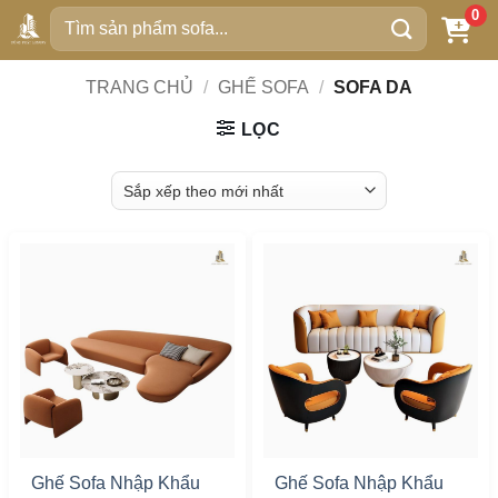
Bỏ
0
Tìm
qua
kiếm:
nội
TRANG CHỦ
/
GHẾ SOFA
/
SOFA DA
dung
LỌC
Ghế Sofa Nhập Khẩu
Ghế Sofa Nhập Khẩu