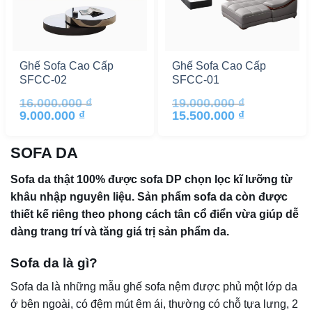
Ghế Sofa Cao Cấp
Ghế Sofa Cao Cấp
SFCC-02
SFCC-01
16.000.000
₫
19.000.000
₫
Giá
Giá
Giá
Giá
9.000.000
₫
15.500.000
₫
gốc
hiện
gốc
hiện
là:
tại
là:
tại
16.000.000 ₫.
là:
19.000.000 ₫.
là:
SOFA DA
9.000.000 ₫.
15.500.000 ₫.
Sofa da thật 100% được sofa DP chọn lọc kĩ lưỡng từ
khâu nhập nguyên liệu. Sản phẩm sofa da còn được
thiết kế riêng theo phong cách tân cổ điển vừa giúp dễ
dàng trang trí và tăng giá trị sản phẩm da.
Sofa da là gì?
Sofa da là những mẫu ghế sofa nệm được phủ một lớp da
ở bên ngoài, có đệm mút êm ái, thường có chỗ tựa lưng, 2