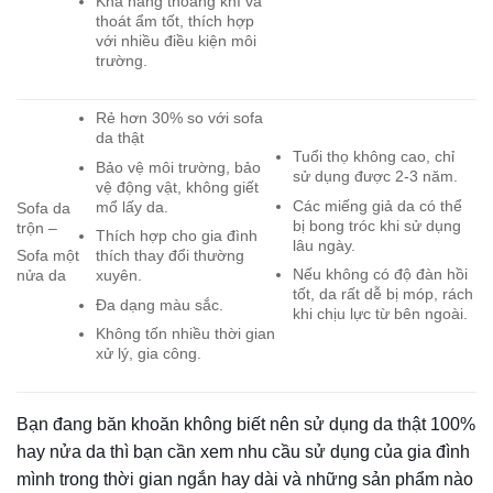
nước để
1 phút sau khi nhỏ nước
phân biệt
lên bề mặt thì sẽ thấy
Không thấm nước và
(test nhỏ
nước lan ra và thấm vào
lăn khỏi bề mặt da
nước lên
các lỗ chân lông.
bề mặt)
Test bằng
lửa (bằng
cách xin
cửa hàng
Da thật sẽ bị cháy và có
Nó có mùi như nilon bị
một miếng
mùi như thịt nướng.
cháy.
da mẫu rồi
sau đó
dùng lửa
đốt)
Kinh nghiệm lựa chọn ghế sofa da hợp
phong thủy
Có thể thấy, sofa da được sản xuất với đa dạng màu sắc,
thiết kế khác nhau để khách hàng lựa chọn. Tuy nhiên,
nhiều khách hàng muốn lựa chọn ghế phù hợp với phong
thủy của gia chủ, của không gian như không biết chọn sản