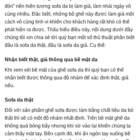
Sofa da giả
Khác với sản phẩm sofa da thật, loại giả da thì có bề mặt
vô cùng hoàn hảo, bóng bẩy đến từng chi tiết. Đối với loại
sản phẩm này, khi sờ vào bạn sẽ không thể cảm nhận
được độ nhám. Tuy nhiên, ghế da giả vẫn có độ cứng, độ
đàn hồi, tuy nhiên nó chỉ ở mức độ thấp.
Nhận biết ghế sofa da thật da giả thông qua mùi của
sản phẩm
Một trong những cách nhận biết được nhiều người lựa
chọn đó chính là ngửi mùi của sản phẩm. Khi tiếp xúc với
sản phẩm ghế da thật thì bạn sẽ cảm nhận được mùi “ngai
ngái” của da tự nhiên. Còn đối với những loại ghế được
làm bằng chất liệu da thật, giả da thường có mùi hắc đặc
trưng của nhựa. Đây được xem là một trong những cách
phân biệt da thật, da giả vô cùng nhanh chóng, thuận lợi.
Nhận biết sofa da thật, da giả với nước