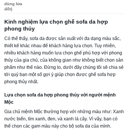
1.Lựa chọn chất liệu khung sofa
Khung của ghế sofa thường được làm bằng gỗ công
nghiệp chống thấm nước, khung kim loại sơn tĩnh điện,
khung ghế sofa nào mà làm bằng gỗ tự nhiên thì đó là
chiếc ghế cao cấp.
Các đặc điểm của các chất liệu làm khung xương sofa:
Gỗ công nghiệp:
Giá thành không đắt, nhẹ, tiện lợi, đã
qua xử lý chống thấm nước nên độ bền tương đối cao. Tuy
nhiên, không chịu được nhiều lực và khó tạo hình nên
thường chỉ thiết kế theo mẫu có sẵn.
Gỗ tự nhiên:
Các loại gỗ thường được sử dụng làm
khung sofa bao gồm: Gỗ sồi, gỗ dầu, gỗ trắc, gỗ lim, gỗ
cẩm… Tất cả các loại sofa làm bằng khung gỗ tự nhiên
đều có giá thành cao hơn nhưng ưu điểm là độ bền cao và
siêu chắc chắn.