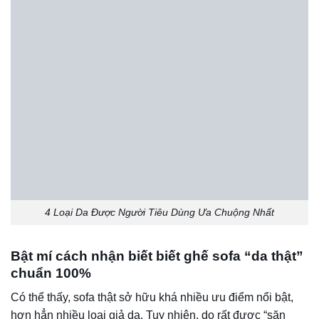
Đối với sản phẩm ghế sofa được làm bằng chất liệu da bò
thật thì sẽ có một độ nhám nhất định. Trên bề mặt ghế da
không quá bóng bẩy nhưng khi sờ vào lại khiến chúng ta
cảm thấy mát tay. Bên cạnh đó, khi ấn ngón tay xuống bề
mặt da thật thì sẽ thấy xuất hiện hiện tượng lún xuống. Tuy
nhiên, sau khi bỏ tay ra thì vết lõm trên ghế sẽ đàn hồi lại
về vị trí ban đầu. Một điểm lưu ý khi áp dụng cách này để
xác định sofa được làm bằng da thật hay da giả thì bạn
không nên sử dụng lực ấn của ngón tay quá mạnh. Thay
vào đó, bạn cần sử dụng lực vừa đủ, với nếu ấn mạnh,
thêm móng tay sắc có thể làm rách, làm xước bộ ghế đắt
tiền.
Ngoài ra, bạn cũng cần quan sát lỗ chân lông trên sofa da
để biết được đâu là thật, đâu là giả. Đối với sofa da bò thật
thì những lỗ chân lông này sẽ khá đều, do đó bạn cần chú
ý để xác định.