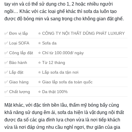
tay vịn và có thể sử dụng cho 1, 2 hoặc nhiều người
ngồi… Khác với các loại ghế khác thì sofa da luôn tạo
được độ bóng mịn và sang trọng cho không gian đặt ghế.
✅ Đơn vị lắp
⭐ CÔNG TY NỘI THẤT DŨNG PHÁT LUXURY
✅ Loại SOFA
⭐ Sofa da
✅ Công lắp đặt
⭐ Chỉ từ 100.000đ/ ngày
✅ Bảo hành
⭐ Từ 12 tháng
✅ Lắp đặt
⭐ Lắp sofa da tận nơi
✅ Giao hàng
⭐ Giao lắp sofa da toàn quốc
✅ Chất lượng
⭐ Da thật 100%
Mặt khác, với đặc tính bền lâu, thẩm mỹ bóng bẩy cùng
khả năng sử dụng êm ái, sofa da hiện là vật dụng nội thất
được đa số các gia đình lựa chọn vừa là nơi tiếp khách
vừa là nơi đáp ứng nhu cầu nghỉ ngơi, thư giãn của gia