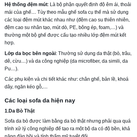
Sofa da bò được làm bằng da bò thật nhưng phải qua quá
trình xử lý công nghiệp để tạo ra một bộ da có độ bền, khả
năng đàn hồi và tính thẩm mỹ tuyệt đối.
Loại da này cho tuổi thọ sử dụng được rất lâu, có thể kéo
dài hàng chục năm và không bao giờ sợ bị lỗi mốt.
2.Da công nghiệp Microfiber
Da Microfiber thuộc dòng vật liệu da tổng hợp và được cho
là gần giống da thật nhất hiện nay. Chúng được dự đoán
sẽ thay thế cho chất liệu da thật trong thời gian tới. Do có
bề ngoài cùng với tính chất gần giống da thật nên những
bộ ghế nào mà bọc da microfiber được rất nhiều người
tiêu dùng ưa chuộng.
3. Da công nghiệp PU
Da PU (Poly Synthetic Leather) là chất liệu da công
nghiệp nhân tạo do con người sử dụng công nghệ tạo ra.