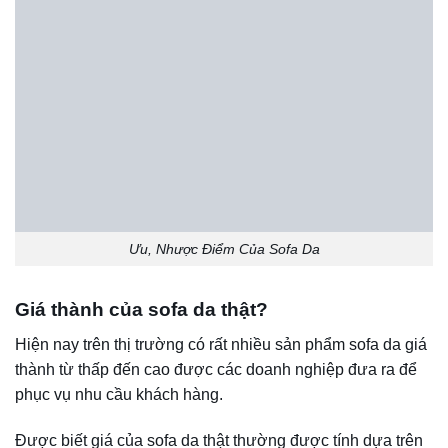
Mức giá khá đắt.
gian dùng.
Quy trình bảo quản sản
Thân thiện với người
phẩm gặp nhiều khó
dùng.
Sofa da
khăn.
thật
An toàn với người sử
Chỉ có một vài màu sắc
dụng, đặc biệt là trẻ nhỏ.
(Full
cơ bản, ít sự lựa chọn.
Leather)
Nhanh chóng thích ứng
Quá trình xử lý da tốn
với nhiệt độ môi trường.
nhiều thời gian.
Khả năng thoáng khí và
thoát ẩm tốt, thích hợp
với nhiều điều kiện môi
trường.
Rẻ hơn 30% so với sofa
da thật
Tuổi thọ không cao, chỉ
Bảo vệ môi trường, bảo
sử dụng được 2-3 năm.
vệ động vật, không giết
Các miếng giả da có thể
mổ lấy da.
Sofa da
bị bong tróc khi sử dụng
trộn –
Thích hợp cho gia đình
lâu ngày.
Sofa một
thích thay đổi thường
Nếu không có độ đàn hồi
nửa da
xuyên.
tốt, da rất dễ bị móp, rách
Đa dạng màu sắc.