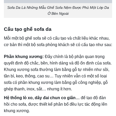
hồi cho sofa, được thiết kế phân bổ đều lực tác động lên
khung xương.
Hệ thống đệm mút
: Là bộ phận quyết định độ êm ái, thoải
mái của ghế… Tùy theo mẫu ghế sofa cụ thể mà sử dụng
các loại đệm mút khác nhau như (đệm cao su thiên nhiên,
đệm cao su nhân tạo, mút dò, PE, bông ép, foam,…) và
thường một bộ ghế được cấu tạo nhiều lớp đệm mút kết
hợp.
Lớp da bọc bên ngoài
: Thường sử dụng da thật (bò, trâu,
dê, cừu…) và da công nghiệp (da microfiber, da simili, da
Pu…).
Các phụ kiện và chi tiết khác như: chân ghế, bản lề, khoá
dây, ngăn kéo gỗ,…
Các loại sofa da hiện nay
1.Da Bò Thật