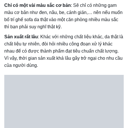
Cấu tạo của ghế sofa da thật cũng giống với da người nên
có khả năng chống nước nhất định. Nếu bề mặt da bị
ngâm trong nước trong thời gian dài và không được xử lý
kỹ lưỡng thì nước sẽ ngấm vào trong và làm hỏng chất
lượng lõi cùng vơi chất liệu bề mặt da.
Các loại Sofa da thật 100% vẫn sẽ thấm nước do có lỗ
chân lông trên bề mặt. Thế nhưng, thấm lâu hay nhanh và
mức độ thấm nhiều hay ít phụ thuộc vào quy trình thuộc da
và xử lý da của cơ sở sản xuất.
Nên chọn mua sofa da thật 100% hay da trộn
hoặc 50%?
ƯU ĐIỂM
NHƯỢC ĐIỂM
Tuổi thọ cao từ 20-30
năm.
Độ bóng cao theo thời