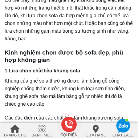
sofa theo sở thích và khả năng kinh tế của gia đình bạn.
4. Chú ý đường may
Một bộ sofa đẹp đòi hỏi những đường may thẳng tắp, khéo
léo. Thường thi sofa da sẽ được may chỉ nổi để tạo điểm
nhấn, còn sofa vải được may theo những đường chỉ ẩn
bên trong.
Do đó, trước khi mua chiếc sofa da thì bạn nên nhìn vào
các đường may, sờ vào bề mặt sofa, nếu cảm thấy lực
căng mạnh thì đó có thể là sofa chất lượng tốt.
5. Kích thước sofa cân đối, phù hợp không gian
Một chiếc ghế sofa quá nhỏ được bố trí vào một không
gian rộng lớn sẽ khiến nó như nó bị nuốt chửng, nhưng
trái ngược, một chiếc ghế sofa to bự sẽ khiến khu vực
chung chật chội. Kích thước phòng khách cần được đo
GỌI ĐIỆN
TRANG CHỦ
DANH MỤC
CỬA HÀNG
CHAT ZALO
đạc cẩn thận để tránh nhầm lẫn, đối với những không gian