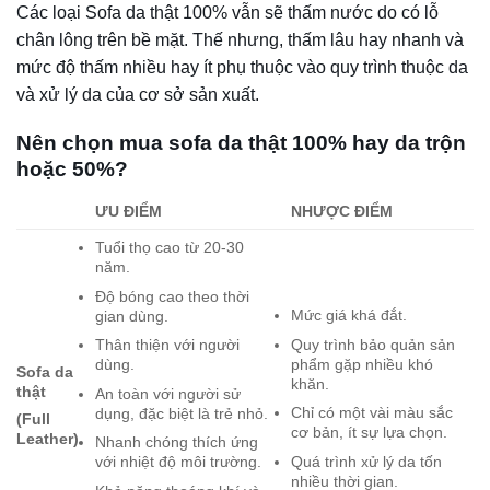
thể sử dụng các kỹ thuật kiểm tra đặc biệt sau:
Da thật
Da giả
Trên mặt da sẽ có những
đường vân tự nhiên, nếu
Bề mặt nhẵn, mịn,
nhìn kỹ sẽ thấy lỗ chân
được phủ nhựa. Màu
Thị giác
lông. Tông màu sẽ tối
sắc đa dạng bởi được
hơn, và mờ mờ. Mặt sau
nhuộm bằng hóa chất.
của da có nhiều xơ.
Dùng ngón tay ấn vào bề
Cảm nhận được sự
mặt sẽ cảm nhận được
bóng loáng của nhựa
sự mềm mại, mát mẻ
tổng hợp, ngồi ghế vào
vào mùa hè và ấm áp
mùa đông thì khá lạnh.
Xúc giác
vào mùa đông. Khi bạn
Khi nhấn, da không trở
ấn xuống da thật thì nó
lại trạng thái ban đầu
sẽ ngay lập tức trở lại
ngay lập tức vì liên kết
hình dạng ban đầu.
tách rời.
Mùi đặc trưng của da
Mang mùi hương đặc
Khứu giác
động vật, đặc biệt là mùi
trưng của nhựa tổng
mỡ.
hợp.
Sử dụng