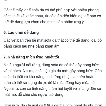
Khó giữ gìn
: Nếu muốn bề mặt sofa luôn bóng bẩy, đẹp
đẽ thì gia chủ cần tìm hiểu những cách bảo dưỡng, vệ
sinh. Không thì tính thẩm mỹ sẽ giảm dần theo thời gian và
sẽ làm mất giá trị của chúng.
Chỉ có một vài màu sắc cơ bản
: Sẽ chỉ có những gam
màu cơ bản như đen, nâu, be, cánh gián,… nên nếu muốn
bố trí ghế sofa da thật vào một căn phòng nhiều màu sắc
thì bạn phải suy nghĩ thật kỹ.
Sản xuất rất lâu
: Khác với những chất liệu khác, da thật là
chất liệu tự nhiên, đòi hỏi nhiều công đoạn xử lý khác
nhau để có được thành phẩm đạt tiêu chuẩn chất lượng.
Vì vậy, thời gian sản xuất khá lâu gây trở ngại cho nhu cầu
của người dùng.
Ưu, Nhược Điểm Của Sofa Da