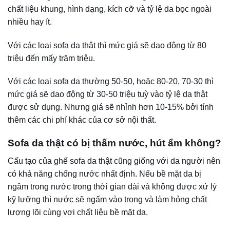
khi chịu lực từ bên ngoài.
Không tốn nhiều thời gian
xử lý, gia công.
Bạn đang băn khoăn không biết nên sử dụng da thật 100%
hay nửa da thì bạn cần xem nhu cầu sử dụng của gia đình
mình trong thời gian ngắn hay dài và những sản phẩm nào
phù hợp với tình hình kinh tế để đưa ra sự lựa chọn khôn
ngoan.
Hãy Xem Xét Nhu Cầu Sử Dụng Và Tình Hình Kinh Tế Để Đưa
Ra Lựa Chọn Khôn Ngoan
Sự khác biệt giữa sofa da thật và sofa giả da
Để phân biệt giữa sofa da và sofa giả da không chỉ dựa
vào các giác quan như thị giác, xúc giác, khứu giác mà có