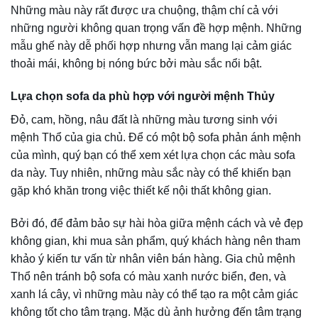
Khung gỗ kim loại:
Giá thành không đắt, dễ uốn cong nên
làm được nhiều kiểu dáng sofa đẹp, lạ mắt nhưng không
bền và độ chịu lực không cao. Hơn nữa, Sofa lò xo làm
bằng thép S60C được nhiều người lựa chọn bởi nó có
khả năng chịu lực tốt, bền bỉ, sử dụng êm ái và đặc biệt là
không bị giãn, chịu lực nén tốt trong quá trình sử dụng.
3 Loại Khung Thường Dùng Làm Sofa
2. Ưu tiên chọn sofa có đệm mút cứng, độ đàn hồi cao
Đệm sofa quyết định sự thoải mái khi sử dụng, đệm mút
thường được làm từ chất liệu polyurethane tổng hợp. Tùy
vào từng loại mà tuổi thọ và độ đàn hồi sẽ khác nhau. Sofa
giá rẻ thường sử dụng mút có độ xốp cao, nhanh xẹp lún
và dễ biến dạng. Nằm trên đệm mút mềm sẽ bị lún người,
không tốt cho sức khỏe.