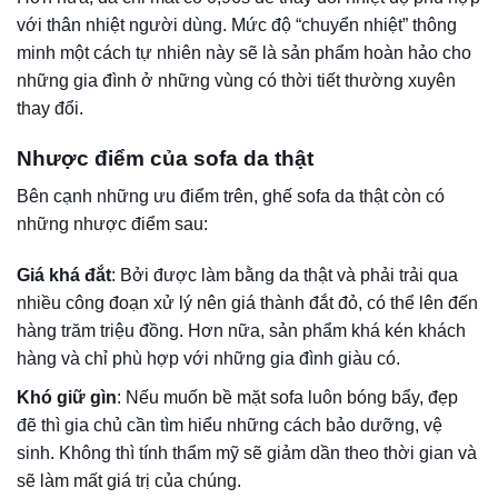
Giá thành của sofa da thật?
Hiện nay trên thị trường có rất nhiều sản phẩm sofa da giá
thành từ thấp đến cao được các doanh nghiệp đưa ra để
phục vụ nhu cầu khách hàng.
Được biết giá của sofa da thật thường được tính dựa trên
chất liệu khung, hình dạng, kích cỡ và tỷ lệ da bọc ngoài
nhiều hay ít.
Với các loại sofa da thật thì mức giá sẽ dao động từ 80
triệu đến mấy trăm triệu.
Với các loại sofa da thường 50-50, hoặc 80-20, 70-30 thì
mức giá sẽ dao động từ 30-50 triệu tuỳ vào tỷ lệ da thật
được sử dụng. Nhưng giá sẽ nhỉnh hơn 10-15% bởi tính
thêm các chi phí khác của cơ sở nội thất.
Sofa da thật có bị thấm nước, hút ẩm không?