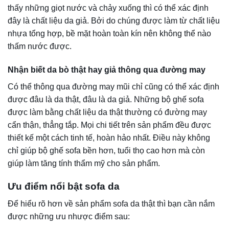
Sở hữu độ lỳ và độ mịn cao nên sofa da mang lại cảm giác
thoải mái, êm ái trong quá trình sử dụng, đồng thời sản
phẩm còn là sự lựa chọn hoàn hảo mang lại nét đẹp tinh
tế, sang trọng cho không gian phòng được bài trí.
2. An toàn và thân thiện khi sử dụng
Sở hữu những đặc tính của chất liệu da thật nên rất an
toàn và thân thiện cho người dùng.
Càng sử dụng lâu thì chất da sẽ càng bóng mịn, đảm bảo
an toàn tuyệt đối.
3. Phù hợp với mọi không gian
Việc decor trang trí và bố trí nội thất sao cho ấn tượng,
trang nhã luôn là ưu tiên hàng đầu.
Với kiểu dáng và màu sắc sang trọng, bạn có thể dễ dàng