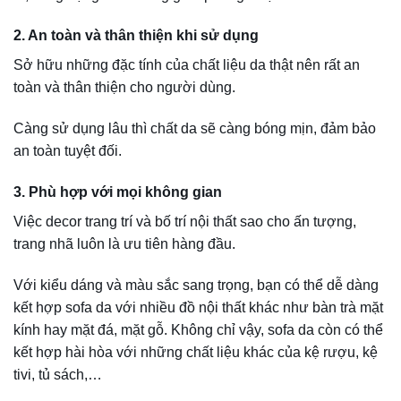
5. Nhiều mẫu mã khác nhau
Không mang tới quá nhiều thiết kế màu sắc sặc sỡ, nhưng
sofa da lại có thể đáp ứng đa dạng các kiểu thiết kế, mẫu
mã sofa khác nhau như sofa đơn, sofa chữ I, chữ L, chữ U,
…
Có thể thấy, ghế sofa da có thể phù hợp với nhiều phong
cách thiết kế khác nhau, từ cổ điển đến hiện đại để bạn có
thể dễ dàng lựa chọn cho mình sản phẩm ưng ý.
6. Lau chùi dễ dàng
Các vết bẩn trên bề mặt sofa da thật có thể dễ dàng loại bỏ
bằng cách lau nhẹ bằng khăn ẩm.
7. Khả năng thích ứng nhiệt tốt
Nhiều người nói rằng, dùng sofa da có thể gây nóng bức
và bí bách. Nhưng chất liệu giả da mới gây nóng bức. Còn
sofa da thật có khả năng thích ứng nhiệt cao nên hoàn