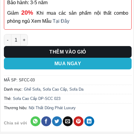
Bảo hành: 3-5 năm
20%
Giảm
Khi mua các sản phẩm nội thất combo
phòng ngủ Xem Mẫu
Tại Đây
Ghế Sofa Cao Cấp SFCC-03 số lượng
THÊM VÀO GIỎ
MUA NGAY
MÃ SP:
SFCC-03
Danh mục:
Ghế Sofa
,
Sofa Cao Cấp
,
Sofa Da
Thẻ:
Sofa Cao Cấp DP-SCC 023
Thương hiệu:
Nội Thất Dũng Phát Luxury
Chia sẻ với