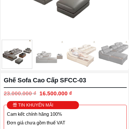
Ghế Sofa Cao Cấp SFCC-03
Giá
Giá
23.000.000
₫
16.500.000
₫
gốc
hiện
là:
tại
TIN KHUYẾN MÃI
23.000.000 ₫.
là:
Cam kết: chính hãng 100%
16.500.000 ₫.
Đơn giá chưa gồm thuế VAT