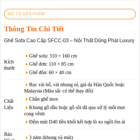
MÔ TẢ SẢN PHẨM
Thông Tin Chi Tiết
Ghế Sofa Cao Cấp SFCC-03 – Nội Thất Dũng Phát Luxury
♦
Ghế sofa: 310 × 160 cm
Kích
♦
Ghế đơn: 110 × 85 cm
thước
♦
Ghế đôn: 60 × 40 cm
♦
Bọc vải bố, vải nhung nỉ, giả da Hàn Quốc hoặc
Malaysia (Màu sắc có thể thay đổi)
♦
Chân ghế inox
Chất
♦
Khung gỗ dầu hoặc gỗ sồi đã qua xử lý mối mọt
Liệu
cong vênh
♦
Đệm mút D40 liền khối kết hợp lò xo ngồi êm ái
Bảo
♦
3 năm (khung và mút)