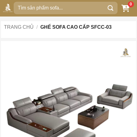
Bỏ
0
Tìm
qua
kiếm:
nội
dung
TRANG CHỦ
/
GHẾ SOFA CAO CẤP SFCC-03