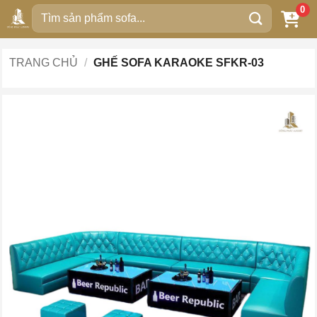
Bỏ
0
Tìm
qua
kiếm:
nội
dung
TRANG CHỦ
/
GHẾ SOFA KARAOKE SFKR-03