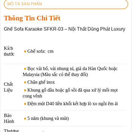
MÔ TẢ SẢN PHẨM
Thông Tin Chi Tiết
Ghế Sofa Karaoke SFKR-03 – Nội Thất Dũng Phát Luxury
Kích
♦
Ghế sofa: cm
thước
♦
Bọc vải bố, vải nhung nỉ, giả da Hàn Quốc hoặc
Malaysia (Màu sắc có thể thay đổi)
♦
Chân ghế inox
Chất
♦
Khung gỗ dầu hoặc gỗ sồi đã qua xử lý mối mọt
Liệu
cong vênh
♦
Đệm mút D40 liền khối kết hợp lò xo ngồi êm ái
Bảo
♦
5 năm (khung và mút)
Hành
Thương