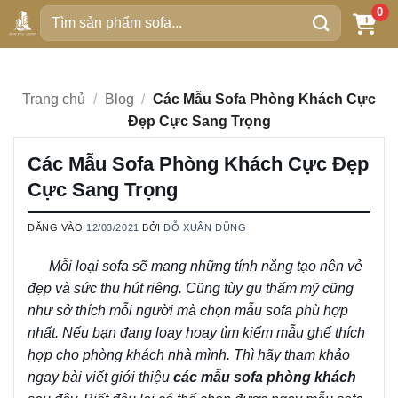
Bỏ
0
Tìm
qua
kiếm:
nội
dung
Trang chủ
/
Blog
/
Các Mẫu Sofa Phòng Khách Cực
Đẹp Cực Sang Trọng
Các Mẫu Sofa Phòng Khách Cực Đẹp
Cực Sang Trọng
ĐĂNG VÀO
12/03/2021
BỞI
ĐỖ XUÂN DŨNG
Mỗi loại sofa sẽ mang những tính năng tạo nên vẻ
đẹp và sức thu hút riêng. Cũng tùy gu thẩm mỹ cũng
như sở thích mỗi người mà chọn mẫu sofa phù hợp
nhất. Nếu bạn đang loay hoay tìm kiếm mẫu ghế thích
hợp cho phòng khách nhà mình. Thì hãy tham khảo
ngay bài viết giới thiệu
các mẫu sofa phòng khách