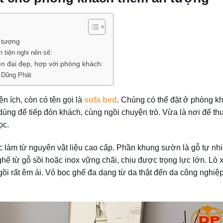
n tượng
 tiện nghi nên sẽ:
ện đại đẹp, hợp với phòng khách:
 Dũng Phát
ện ích, còn có tên gọi là
sofa bed
. Chúng có thể đặt ở phòng k
ùng để tiếp đón khách, cùng ngồi chuyện trò. Vừa là nơi để thư
ọc.
 làm từ nguyên vật liệu cao cấp. Phần khung sườn là gỗ tự nh
hế từ gỗ sồi hoặc inox vững chãi, chịu được trọng lực lớn. Lò x
i rất êm ái. Vỏ bọc ghế đa dạng từ da thật đến da công nghiệp,