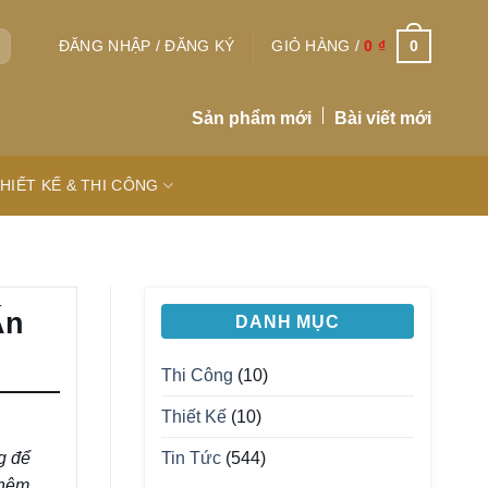
0
ĐĂNG NHẬP / ĐĂNG KÝ
GIỎ HÀNG /
0
₫
Sản phẩm mới
Bài viết mới
HIẾT KẾ & THI CÔNG
Ấn
DANH MỤC
Thi Công
(10)
Thiết Kế
(10)
g để
Tin Tức
(544)
thêm