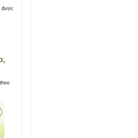
n được
p,
 theo