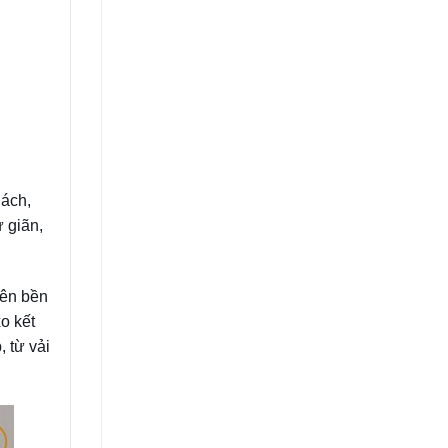
hách,
 giãn,
iên bền
o kết
 từ vải