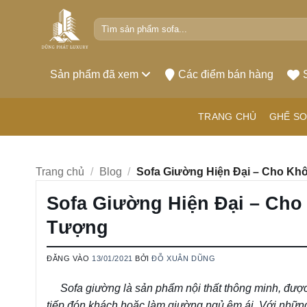
Bỏ
Tìm
qua
kiếm:
nội
dung
Sản phẩm đã xem
Các điểm bán hàng
TRANG CHỦ
GHẾ SO
Trang chủ
/
Blog
/
Sofa Giường Hiện Đại – Cho K
Sofa Giường Hiện Đại – Ch
Tượng
ĐĂNG VÀO
13/01/2021
BỞI
ĐỖ XUÂN DŨNG
Sofa giường là sản phẩm nội thất thông minh, được 
tiếp đón khách hoặc làm giường ngủ êm ái. Với nhữn