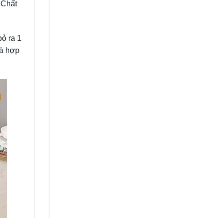
 Chất
bỏ ra 1
và hợp