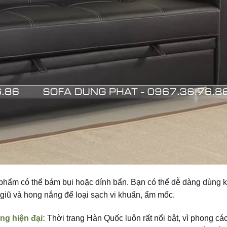
phẩm có thể bám bụi hoặc dính bẩn. Bạn có thể dễ dàng dùng 
t giũ và hong nắng để loại sạch vi khuẩn, ẩm mốc.
ng hiện đại:
Thời trang Hàn Quốc luôn rất nổi bật, vì phong cá