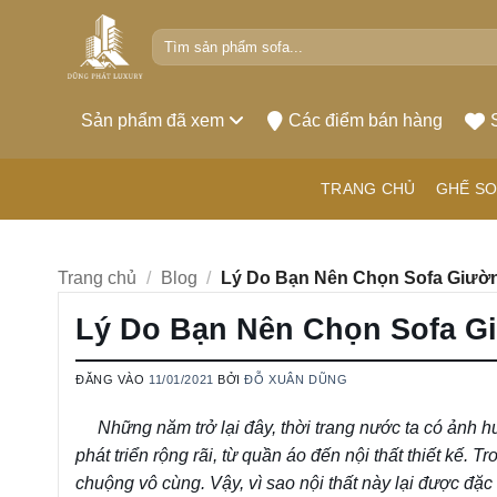
Bỏ
Tìm
qua
kiếm:
nội
dung
Sản phẩm đã xem
Các điểm bán hàng
TRANG CHỦ
GHẾ SO
Trang chủ
/
Blog
/
Lý Do Bạn Nên Chọn Sofa Giườ
Lý Do Bạn Nên Chọn Sofa G
ĐĂNG VÀO
11/01/2021
BỞI
ĐỖ XUÂN DŨNG
Những năm trở lại đây, thời trang nước ta có ảnh hư
phát triển rộng rãi, từ quần áo đến nội thất thiết kế. T
chuộng vô cùng. Vậy, vì sao nội thất này lại được đặ