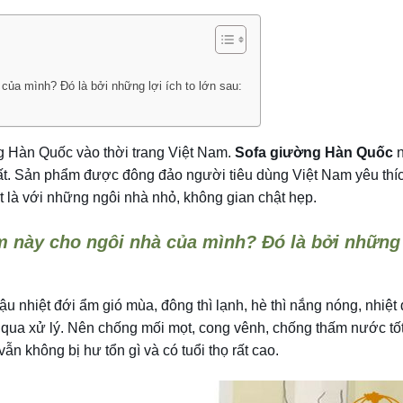
của mình? Đó là bởi những lợi ích to lớn sau:
g Hàn Quốc vào thời trang Việt Nam.
Sofa giường Hàn Quốc
n
thất. Sản phẩm được đông đảo người tiêu dùng Việt Nam yêu thí
iệt là với những ngôi nhà nhỏ, không gian chật hẹp.
m này cho ngôi nhà của mình? Đó là bởi những 
u nhiệt đới ẩm gió mùa, đông thì lạnh, hè thì nắng nóng, nhiệt 
qua xử lý. Nên chống mối mọt, cong vênh, chống thấm nước tốt,
n không bị hư tổn gì và có tuổi thọ rất cao.