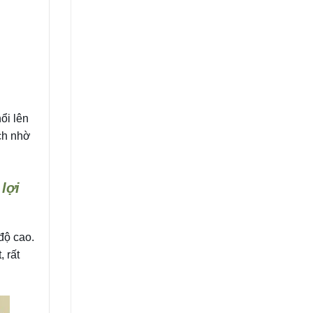
ổi lên
ch nhờ
lợi
độ cao.
 rất