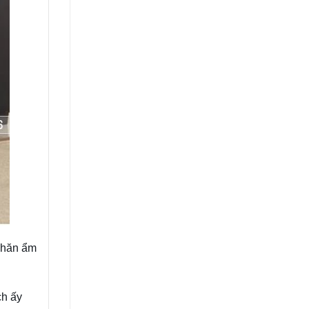
khăn ẩm
ch ấy