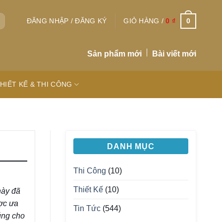
0
ĐĂNG NHẬP / ĐĂNG KÝ
GIỎ HÀNG /
0
₫
Sản phẩm mới
Bài viết mới
HIẾT KẾ & THI CÔNG
DANH MỤC
Thi Công
(10)
Thiết Kế
(10)
này đã
ợc ưa
Tin Tức
(544)
úng cho