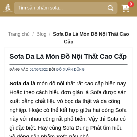
Bỏ
0
Tìm
qua
kiếm:
nội
dung
Trang chủ
/
Blog
/
Sofa Da Là Món Đồ Nội Thất Cao
Cấp
Sofa Da Là Món Đồ Nội Thất Cao Cấp
ĐĂNG VÀO
01/06/2022
BỞI
ĐỖ XUÂN DŨNG
Sofa da là
món đồ nội thất rất cao cấp hiện nay.
Hoặc theo cách hiểu đơn giản là Sofa được sản
xuất bằng chất liệu vỏ bọc da thật và da công
nghiệp. Hoặc có thể kết hợp giữa hai dòng Sofa
này với nhau cũng rất phổ biến. Vậy thì Sofa có
gì đặc biệt. Hãy cùng Sofa Dũng Phát tìm hiểu
về dòng sản phẩm Sofa này nhé.