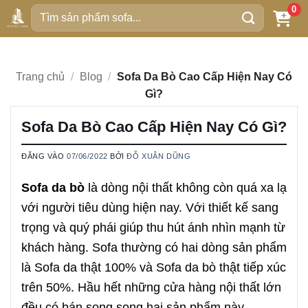
Bỏ
0
Tìm
qua
kiếm:
nội
dung
Trang chủ
/
Blog
/
Sofa Da Bò Cao Cấp Hiện Nay Có
Gì?
Sofa Da Bò Cao Cấp Hiện Nay Có Gì?
ĐĂNG VÀO
07/06/2022
BỞI
ĐỖ XUÂN DŨNG
Sofa da bò
là dòng nội thất không còn quá xa lạ
với người tiêu dùng hiện nay. Với thiết kế sang
trọng và quý phái giúp thu hút ánh nhìn mạnh từ
khách hàng. Sofa thường có hai dòng sản phẩm
là Sofa da thật 100% và Sofa da bò thật tiếp xúc
trên 50%. Hầu hết những cửa hàng nội thất lớn
đều có bán song song hai sản phẩm này.