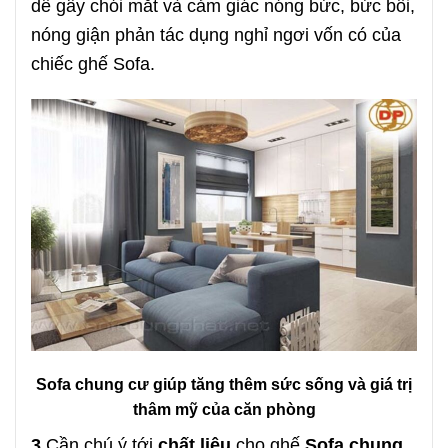
dễ gây chói mắt và cảm giác nóng bức, bức bối,
nóng giận phản tác dụng nghỉ ngơi vốn có của
chiếc ghế Sofa.
Sofa chung cư giúp tăng thêm sức sống và giá trị
thâm mỹ của căn phòng
3.
Cần chú ý tới
chất liệu
cho ghế
Sofa chung