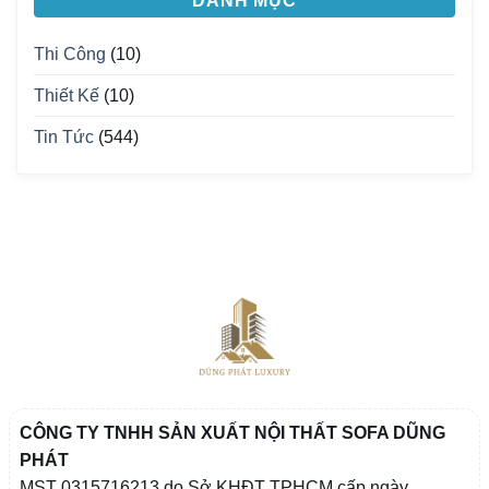
DANH MỤC
Thi Công
(10)
Thiết Kế
(10)
Tin Tức
(544)
CÔNG TY TNHH SẢN XUẤT NỘI THẤT SOFA DŨNG
PHÁT
MST 0315716213 do Sở KHĐT TPHCM cấp ngày