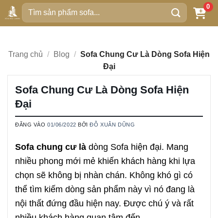
Bỏ
0
Tìm
qua
kiếm:
nội
dung
Trang chủ
/
Blog
/
Sofa Chung Cư Là Dòng Sofa Hiện
Đại
Sofa Chung Cư Là Dòng Sofa Hiện
Đại
ĐĂNG VÀO
01/06/2022
BỞI
ĐỖ XUÂN DŨNG
Sofa chung cư là
dòng Sofa hiện đại. Mang
nhiều phong mới mẻ khiến khách hàng khi lựa
chọn sẽ không bị nhàn chán. Không khó gì có
thể tìm kiếm dòng sản phẩm này vì nó đang là
nội thất đứng đầu hiện nay. Được chú ý và rất
nhiều khách hàng quan tâm đến.