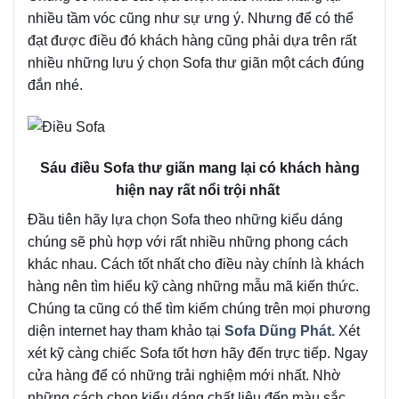
nhiều tầm vóc cũng như sự ưng ý. Nhưng để có thể
đạt được điều đó khách hàng cũng phải dựa trên rất
nhiều những lưu ý chọn Sofa thư giãn một cách đúng
đắn nhé.
Sáu điều Sofa thư giãn mang lại có khách hàng
hiện nay rất nổi trội nhất
Đầu tiên hãy lựa chọn Sofa theo những kiểu dáng
chúng sẽ phù hợp với rất nhiều những phong cách
khác nhau. Cách tốt nhất cho điều này chính là khách
hàng nên tìm hiểu kỹ càng những mẫu mã kiến thức.
Chúng ta cũng có thể tìm kiếm chúng trên mọi phương
diện internet hay tham khảo tại
Sofa Dũng Phát.
Xét
xét kỹ càng chiếc Sofa tốt hơn hãy đến trực tiếp. Ngay
cửa hàng để có những trải nghiệm mới nhất. Nhờ
những cách chọn kiểu dáng chất liệu đến màu sắc.