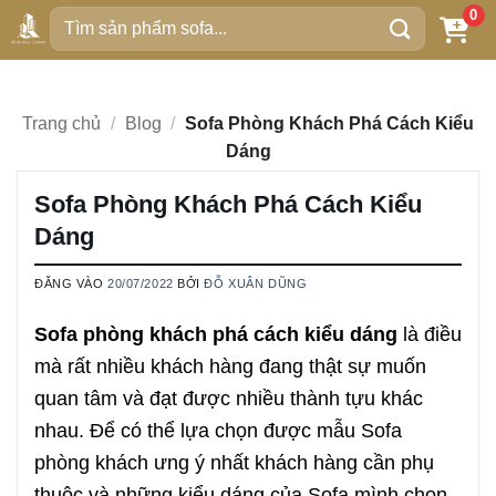
Bỏ
0
Tìm
qua
kiếm:
nội
dung
Trang chủ
/
Blog
/
Sofa Phòng Khách Phá Cách Kiểu
Dáng
Sofa Phòng Khách Phá Cách Kiểu
Dáng
ĐĂNG VÀO
20/07/2022
BỞI
ĐỖ XUÂN DŨNG
Sofa phòng khách phá cách kiểu dáng
là điều
mà rất nhiều khách hàng đang thật sự muốn
quan tâm và đạt được nhiều thành tựu khác
nhau. Để có thể lựa chọn được mẫu Sofa
phòng khách ưng ý nhất khách hàng cần phụ
thuộc và những kiểu dáng của Sofa mình chọn.