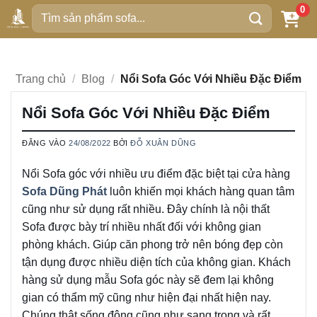
Bỏ
0
Tìm
qua
kiếm:
nội
dung
Trang chủ
/
Blog
/
Nổi Sofa Góc Với Nhiều Đặc Điểm
Nổi Sofa Góc Với Nhiều Đặc Điểm
ĐĂNG VÀO
24/08/2022
BỞI
ĐỖ XUÂN DŨNG
Nổi Sofa góc với nhiều ưu điểm đặc biệt tại cửa hàng
Sofa Dũng Phát
luôn khiến mọi khách hàng quan tâm
cũng như sử dụng rất nhiều. Đây chính là nội thất
Sofa được bày trí nhiều nhất đối với không gian
phòng khách. Giúp căn phong trở nên bóng đẹp còn
tận dụng được nhiều diện tích của không gian. Khách
hàng sử dụng mẫu Sofa góc này sẽ đem lại không
gian có thẩm mỹ cũng như hiện đại nhất hiện nay.
Chúng thật sống động cũng như sang trọng và rất