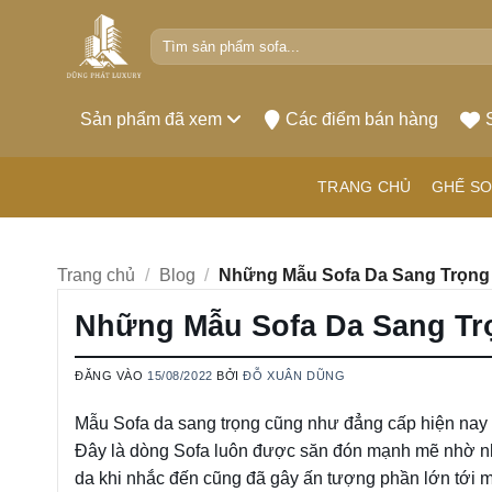
Bỏ
Tìm
qua
kiếm:
nội
dung
Sản phẩm đã xem
Các điểm bán hàng
TRANG CHỦ
GHẾ SO
Trang chủ
/
Blog
/
Những Mẫu Sofa Da Sang Trọng
Những Mẫu Sofa Da Sang Tr
ĐĂNG VÀO
15/08/2022
BỞI
ĐỖ XUÂN DŨNG
Mẫu Sofa da sang trọng cũng như đẳng cấp hiện nay
Đây là dòng Sofa luôn được săn đón mạnh mẽ nhờ nh
da khi nhắc đến cũng đã gây ấn tượng phần lớn tới 