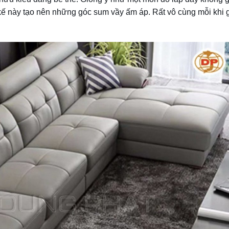
 kế này tạo nên những góc sum vầy ấm áp. Rất vô cùng mỗi khi 