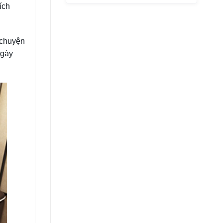
ích
 chuyện
ngày