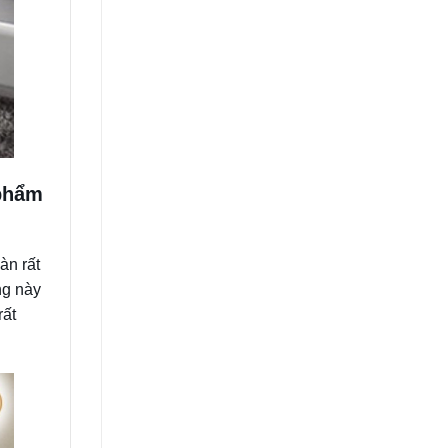
 phẩm
àn rất
ng này
rất