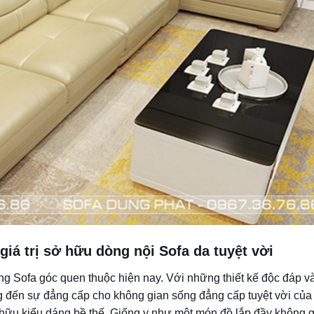
giá trị sở hữu dòng nội Sofa da tuyệt vời
ng Sofa góc quen thuộc hiện nay. Với những thiết kế độc đáp v
g đến sự đẳng cấp cho không gian sống đẳng cấp tuyệt vời của
 hữu kiểu dáng bề thế. Giống y như một món đồ lắp đầy không 