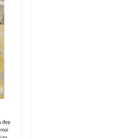
à đẹp
 mọi
gian