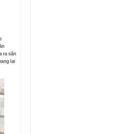
o
hần
a ra sản
ang lại