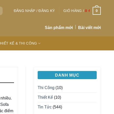
0
ĐĂNG NHẬP / ĐĂNG KÝ
GIỎ HÀNG /
0
₫
Sản phẩm mới
Bài viết mới
HIẾT KẾ & THI CÔNG
DANH MỤC
Thi Công
(10)
Thiết Kế
(10)
nhiều.
 Sofa
Tin Tức
(544)
ặc điểm