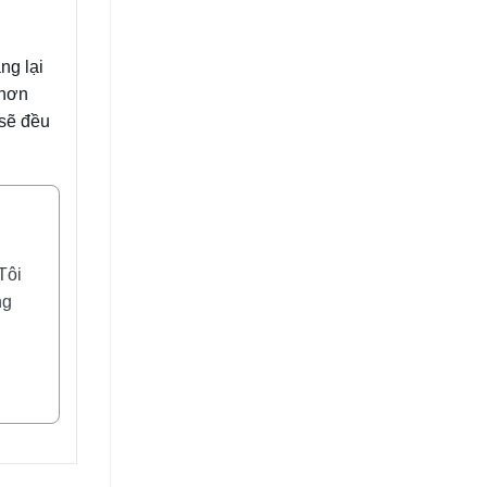
ng lại
 hơn
 sẽ đều
Tôi
ng