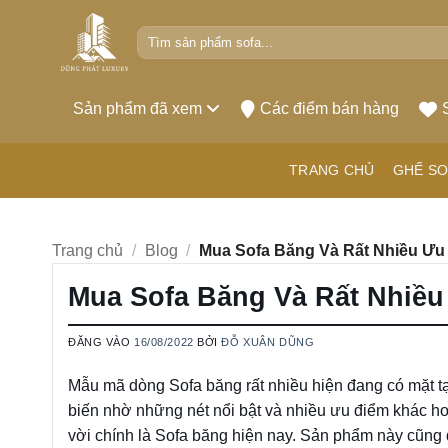
Bỏ
Tìm
qua
kiếm:
nội
dung
Sản phẩm đã xem
Các điểm bán hàng
TRANG CHỦ
GHẾ SO
Trang chủ
/
Blog
/
Mua Sofa Băng Và Rất Nhiều Ưu
Mua Sofa Băng Và Rất Nhiề
ĐĂNG VÀO
16/08/2022
BỞI
ĐỖ XUÂN DŨNG
Mẫu mã dòng Sofa băng rất nhiều hiện đang có mặt t
biến nhờ những nét nổi bật và nhiều ưu điểm khác h
vời chính là Sofa băng hiện nay. Sản phẩm này cũng 