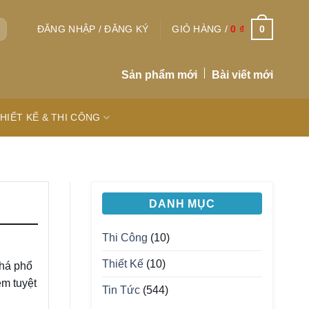
0
ĐĂNG NHẬP / ĐĂNG KÝ
GIỎ HÀNG /
0
₫
Sản phẩm mới
Bài viết mới
HIẾT KẾ & THI CÔNG
DANH MỤC
Thi Công
(10)
Thiết Kế
(10)
há phổ
ệm tuyệt
Tin Tức
(544)