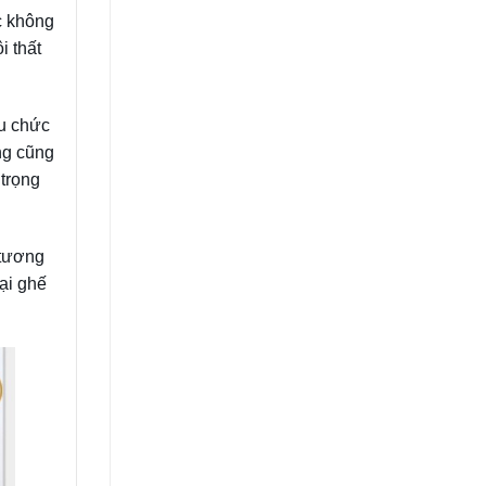
ác không
i thất
ều chức
ng cũng
 trọng
 tương
ại ghế