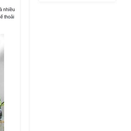
à nhiều
ể thoải