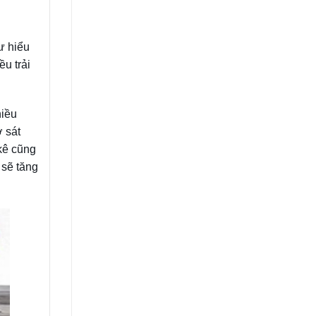
ư hiểu
ều trải
hiều
 sát
 kê cũng
 sẽ tăng