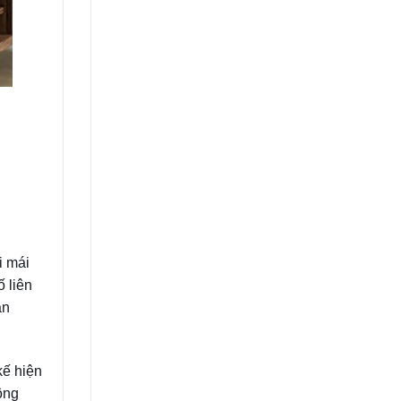
i mái
 liên
an
kế hiện
ông