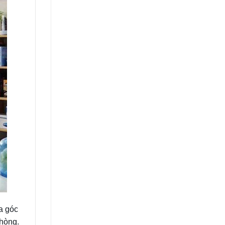
a góc
phòng.