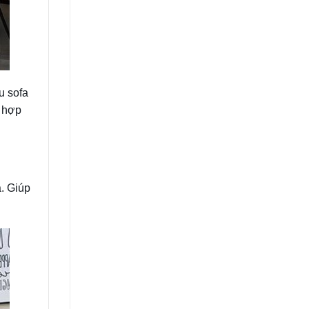
u sofa
ù hợp
à. Giúp