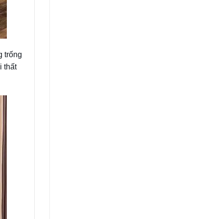
g trống
 thất