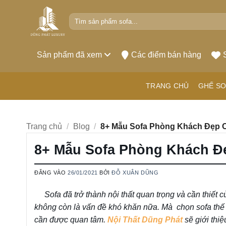
Bỏ
Tìm
qua
kiếm:
nội
dung
Sản phẩm đã xem
Các điểm bán hàng
TRANG CHỦ
GHẾ SO
Trang chủ
/
Blog
/
8+ Mẫu Sofa Phòng Khách Đẹp C
8+ Mẫu Sofa Phòng Khách Đ
ĐĂNG VÀO
26/01/2021
BỞI
ĐỖ XUÂN DŨNG
Sofa đã trở thành nội thất quan trọng và cần thiết 
không còn là vấn đề khó khăn nữa. Mà chọn sofa thế
cần được quan tâm.
Nội Thất Dũng Phát
sẽ giới thi