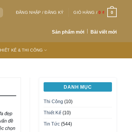
0
ĐĂNG NHẬP / ĐĂNG KÝ
GIỎ HÀNG /
0
₫
Sản phẩm mới
Bài viết mới
HIẾT KẾ & THI CÔNG
DANH MỤC
Thi Công
(10)
Thiết Kế
(10)
fa đẹp
 vấn đề
Tin Tức
(544)
iệc chọn