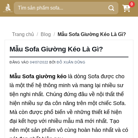
Bỏ
0
Tìm
qua
kiếm:
nội
dung
Trang chủ
/
Blog
/
Mẫu Sofa Giường Kéo Là Gì?
Mẫu Sofa Giường Kéo Là Gì?
ĐĂNG VÀO
04/07/2022
BỞI
ĐỖ XUÂN DŨNG
Mẫu Sofa giường kéo
là dòng Sofa được cho
là một thế hệ thông minh và mang lại nhiều sư
tiện nghi nhất. Chúng đứng đâu về nội thất thể
hiện nhiều sự đa côn năng trên một chiếc Sofa.
Mà còn được phổ biến về những thiết kế hiện
đại kết hợp với nhiều mẫu mã mới nhất. Tạo
nên một sản phẩm vô cùng hoàn hảo nhất và có