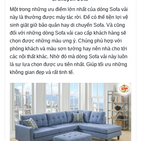
Một trong những ưu điểm lớn nhất của dòng Sofa vải
này là thường được máy tác rời. Để có thể tiện lợi vệ
sinh giặt giữ bảo quản hay di chuyển Sofa. Và cũng
đối với những dòng Sofa vải cao cấp khách hàng sẽ
chọn được những màu ưng ý. Chúng phù hợp với
phòng khách và màu sơn tường hay nên nhà cho tới
các nội thất khác. Nhờ đó mà dòng Sofa vải này luôn
là sự lựa chọn được ưu tiên nhất. Giúp tối ưu những
không gian đẹp và rất tinh tế.