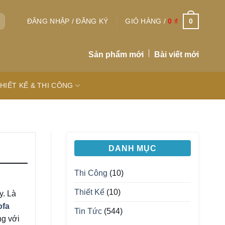
0
ĐĂNG NHẬP / ĐĂNG KÝ
GIỎ HÀNG /
0
₫
Sản phẩm mới
Bài viết mới
HIẾT KẾ & THI CÔNG
DANH MỤC
Thi Công
(10)
Thiết Kế
(10)
y. Là
fa
Tin Tức
(544)
ng với