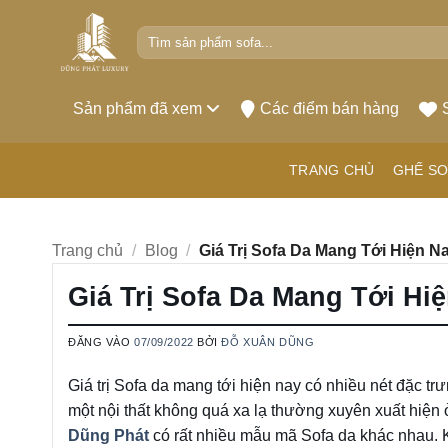
Bỏ
Tìm
qua
kiếm:
nội
dung
Sản phẩm đã xem
Các điểm bán hàng
TRANG CHỦ
GHẾ SO
Trang chủ
/
Blog
/
Giá Trị Sofa Da Mang Tới Hiện N
Giá Trị Sofa Da Mang Tới Hi
ĐĂNG VÀO
07/09/2022
BỞI
ĐỖ XUÂN DŨNG
Giá trị Sofa da mang tới hiện nay có nhiều nét đặc t
một nội thất không quá xa lạ thường xuyên xuất hiện 
Dũng Phát
có rất nhiều mẫu mã Sofa da khác nhau. 