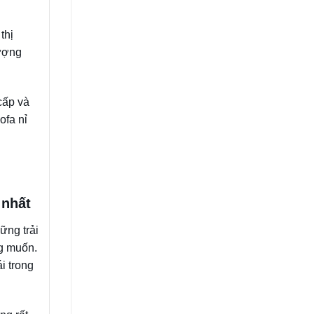
thị
lượng
cấp và
ofa nỉ
ả nhất
ững trải
g muốn.
i trong