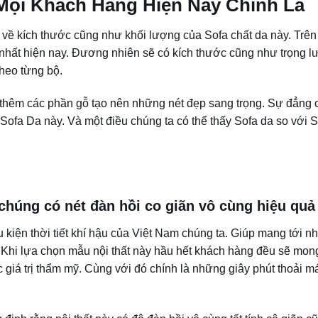
ọi Khách Hàng Hiện Nay Chính Là
à về kích thước cũng như khối lượng của Sofa chất da này. Trên 
 nhất hiện nay. Đương nhiên sẽ có kích thước cũng như trọng 
theo từng bộ.
ó thêm các phần gỗ tạo nên những nét đẹp sang trọng. Sự đẳng 
 Sofa Da này. Và một điều chúng ta có thể thấy Sofa da so với S
t chúng có nét đàn hồi co giãn vô cùng hiệu qu
 kiện thời tiết khí hậu của Việt Nam chúng ta. Giúp mang tới nh
Khi lựa chọn mẫu nội thất này hầu hết khách hàng đều sẽ mon
giá trị thẩm mỹ. Cùng với đó chính là những giây phút thoải má