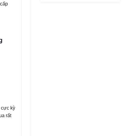
 cấp
ng
à cực kỳ
ua rất