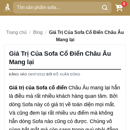
Bỏ
0
Tìm
qua
kiếm:
nội
dung
Trang chủ
/
Blog
/
Giá Trị Của Sofa Cổ Điển Châu Âu
Mang lại
Giá Trị Của Sofa Cổ Điển Châu Âu
Mang lại
ĐĂNG VÀO
06/07/2022
BỞI
ĐỖ XUÂN DŨNG
Giá trị của Sofa cổ điển
Châu Âu mang lại hẳn
là điều mà rất nhiều khách hàng quan tâm. Bởi
dòng Sofa này có giá trị về toàn diện mọi mắt.
Và cũng đem lại rất nhiều ưu điểm mà không
hẳn dòng Sofa nào cũng có được. Chúng vô
cùng bắt mắt mà còn sang trọng quý phải đẳng