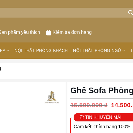
Sản phẩm yêu thích
Kiểm tra đơn hàng
FA
NỘI THẤT PHÒNG KHÁCH
NỘI THẤT PHÒNG NGỦ
T
8
Ghế Sofa Phòn
Giá
15.500.000
₫
14.500
gốc
là:
TIN KHUYẾN MÃI
15.500.
Cam kết: chính hãng 100%