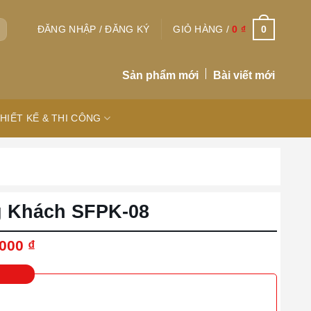
0
ĐĂNG NHẬP / ĐĂNG KÝ
GIỎ HÀNG /
0
₫
Sản phẩm mới
Bài viết mới
HIẾT KẾ & THI CÔNG
g Khách SFPK-08
Giá
.000
₫
hiện
tại
000 ₫.
là:
14.500.000 ₫.