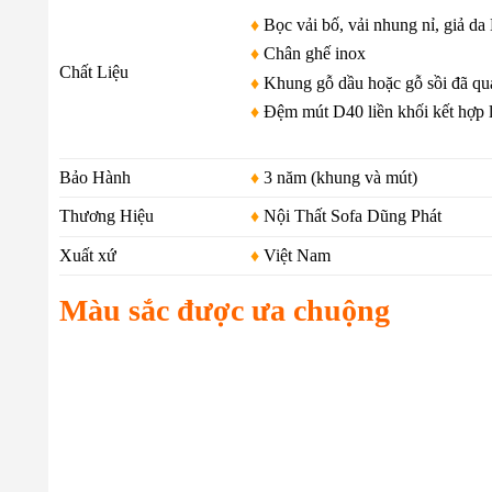
♦
Bọc vải bố, vải nhung nỉ, giả da
♦
Chân ghế inox
Chất Liệu
♦
Khung gỗ dầu hoặc gỗ sồi đã qu
♦
Đệm mút D40 liền khối kết hợp l
Bảo Hành
♦
3 năm (khung và mút)
Thương Hiệu
♦
Nội Thất Sofa Dũng Phát
Xuất xứ
♦
Việt Nam
Màu sắc được ưa chuộng