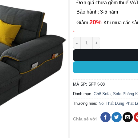
Đơn giá chưa gồm thuế VA
Bảo hành: 3-5 năm
20%
Giảm
Khi mua các s
Ghế Sofa Phòng Khách SFPK-0
MÃ SP:
SFPK-08
Danh mục:
Ghế Sofa
,
Sofa Phòng 
Thương hiệu:
Nội Thất Dũng Phát L
Chia sẻ với