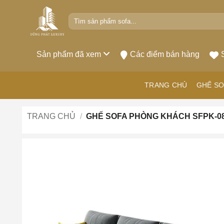
Bỏ
Tìm
qua
kiếm:
nội
dung
Sản phẩm đã xem
Các điểm bán hàng
TRANG CHỦ
GHẾ SO
TRANG CHỦ
/
GHẾ SOFA PHÒNG KHÁCH SFPK-0