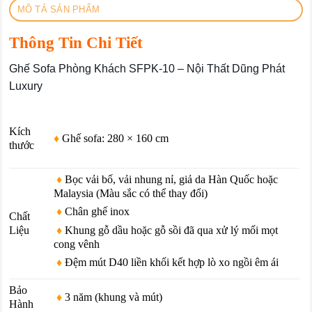
MÔ TẢ SẢN PHẨM
Thông Tin Chi Tiết
Ghế Sofa Phòng Khách SFPK-10 – Nội Thất Dũng Phát
Luxury
Kích
♦
Ghế sofa: 280 × 160 cm
thước
♦
Bọc vải bố, vải nhung nỉ, giả da Hàn Quốc hoặc
Malaysia (Màu sắc có thể thay đổi)
♦
Chân ghế inox
Chất
♦
Khung gỗ dầu hoặc gỗ sồi đã qua xử lý mối mọt
Liệu
cong vênh
♦
Đệm mút D40 liền khối kết hợp lò xo ngồi êm ái
Bảo
♦
3 năm (khung và mút)
Hành