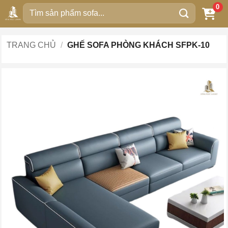
Bỏ
0
Tìm
qua
kiếm:
nội
dung
TRANG CHỦ
/
GHẾ SOFA PHÒNG KHÁCH SFPK-10