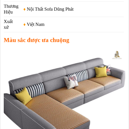
Thương
♦
Nội Thất Sofa Dũng Phát
Hiệu
Xuất
♦
Việt Nam
xứ
Màu sắc được ưa chuộng