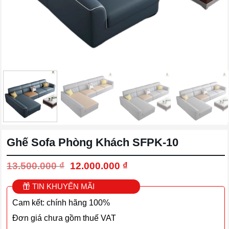
Ghế Sofa Phòng Khách SFPK-10
Giá
Giá
13.500.000
₫
12.000.000
₫
gốc
hiện
là:
tại
TIN KHUYẾN MÃI
13.500.000 ₫.
là:
Cam kết: chính hãng 100%
12.000.000 ₫.
Đơn giá chưa gồm thuế VAT