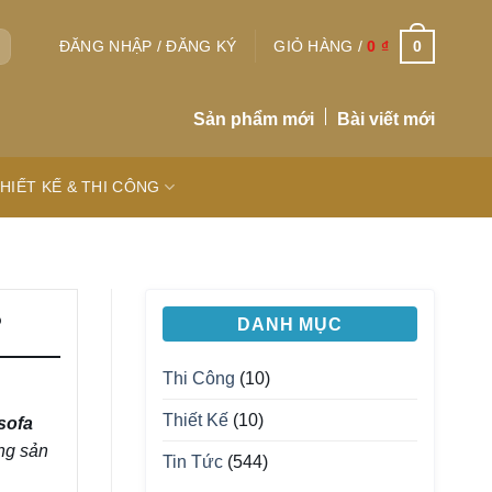
0
ĐĂNG NHẬP / ĐĂNG KÝ
GIỎ HÀNG /
0
₫
Sản phẩm mới
Bài viết mới
HIẾT KẾ & THI CÔNG
?
DANH MỤC
Thi Công
(10)
Thiết Kế
(10)
sofa
ng sản
Tin Tức
(544)