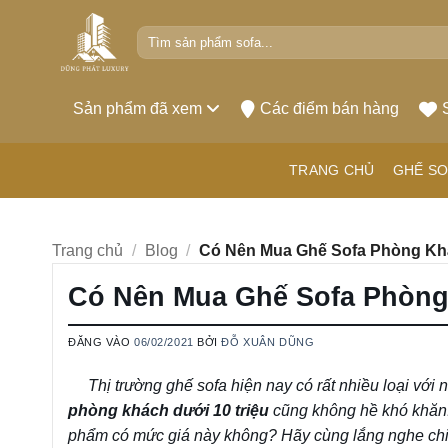
Bỏ
Tìm
qua
kiếm:
nội
dung
Sản phẩm đã xem
Các điểm bán hàng
TRANG CHỦ
GHẾ SO
Trang chủ
/
Blog
/
Có Nên Mua Ghế Sofa Phòng Kh
Có Nên Mua Ghế Sofa Phòng
ĐĂNG VÀO
06/02/2021
BỞI
ĐỖ XUÂN DŨNG
Thị trường ghế sofa hiện nay có rất nhiều loại với 
phòng khách dưới 10 triệu
cũng không hề khó khăn.
phẩm có mức giá này không? Hãy cùng lắng nghe chia 