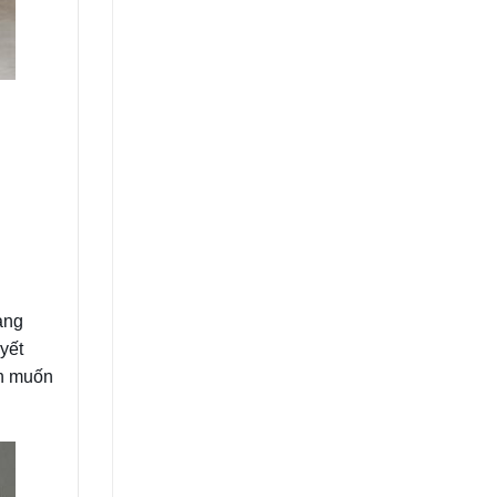
ang
yết
òn muốn