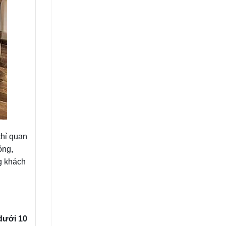
chỉ quan
ỏng,
g khách
dưới 10