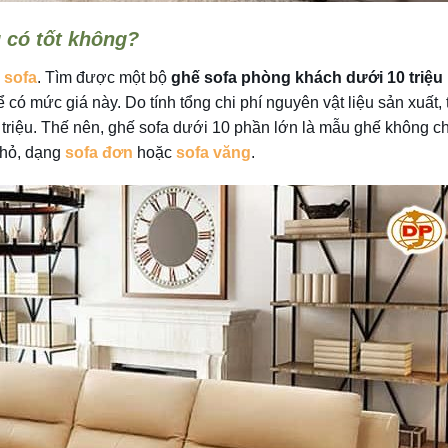
 có tốt không?
 sofa
. Tìm được một bộ
ghế sofa phòng khách dưới 10 triệu
 có mức giá này. Do tính tổng chi phí nguyên vật liệu sản xuất, 
riệu. Thế nên, ghế sofa dưới 10 phần lớn là mẫu ghế không ch
nhỏ, dạng
sofa đơn
hoặc
sofa văng
.