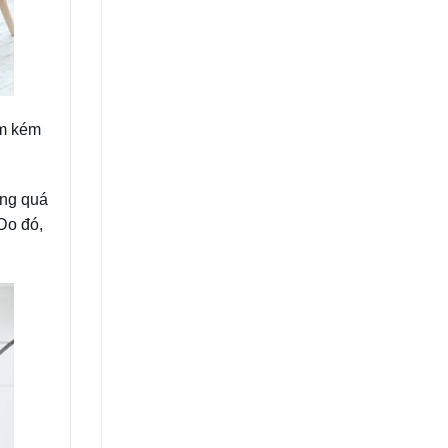
ẩm kém
ong quá
Do đó,