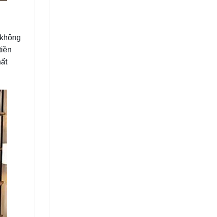
không
tiền
ất