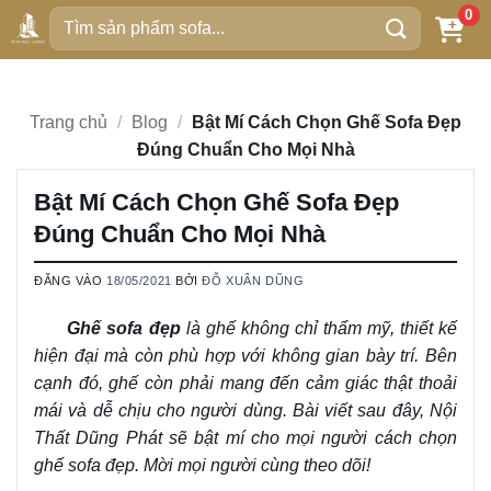
Bỏ
0
Tìm
qua
kiếm:
nội
dung
Trang chủ
/
Blog
/
Bật Mí Cách Chọn Ghế Sofa Đẹp
Đúng Chuẩn Cho Mọi Nhà
Bật Mí Cách Chọn Ghế Sofa Đẹp
Đúng Chuẩn Cho Mọi Nhà
ĐĂNG VÀO
18/05/2021
BỞI
ĐỖ XUÂN DŨNG
Ghế sofa đẹp
là ghế không chỉ thẩm mỹ, thiết kế
hiện đại mà còn phù hợp với không gian bày trí. Bên
cạnh đó, ghế còn phải mang đến cảm giác thật thoải
mái và dễ chịu cho người dùng. Bài viết sau đây, Nội
Thất Dũng Phát sẽ bật mí cho mọi người cách chọn
ghế sofa đẹp. Mời mọi người cùng theo dõi!