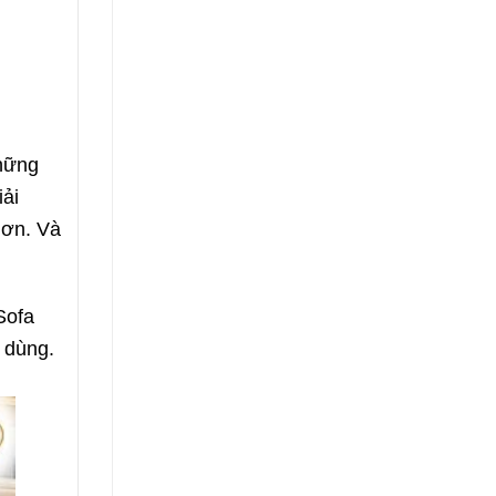
những
iải
hơn. Và
Sofa
 dùng.