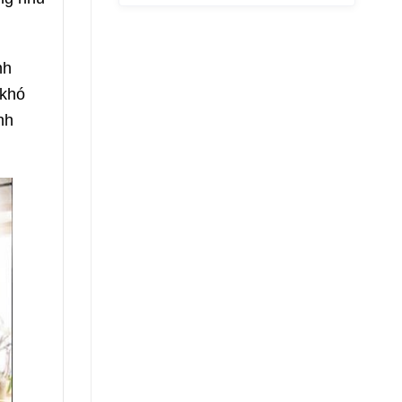
nh
 khó
nh