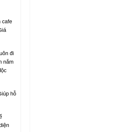
 cafe
Giá
uôn đi
ần nắm
độc
Giúp hỗ
ể
diện