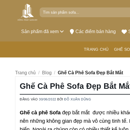
Bỏ
Tìm
qua
kiếm:
nội
dung
Sản phẩm đã xem
Các điểm bán hàng
TRANG CHỦ
GHẾ SO
Trang chủ
/
Blog
/
Ghế Cà Phê Sofa Đẹp Bắt Mắt
Ghế Cà Phê Sofa Đẹp Bắt Mắ
ĐĂNG VÀO
30/06/2022
BỞI
ĐỖ XUÂN DŨNG
Ghế cà phê Sofa
đẹp bắt mắt được nhiều khách
nên những không gian đẹp mà vô cùng tinh tế. 
biến. Ngoài ra chúng còn có nhiều thiết kế lu