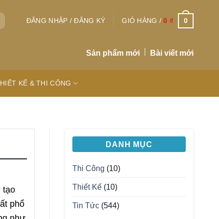
0
ĐĂNG NHẬP / ĐĂNG KÝ
GIỎ HÀNG /
0
₫
Sản phẩm mới
Bài viết mới
HIẾT KẾ & THI CÔNG
DANH MỤC
Thi Công
(10)
Thiết Kế
(10)
 tạo
rất phổ
Tin Tức
(544)
ũng như