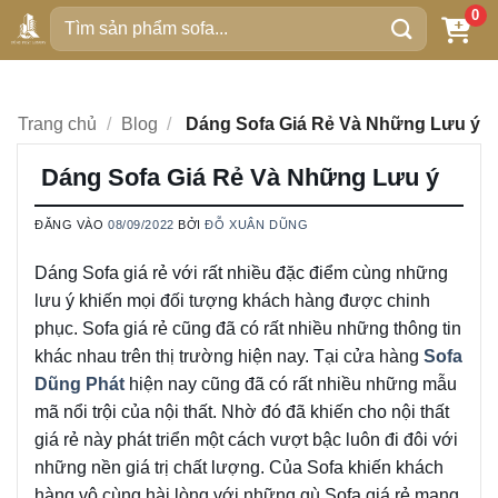
Bỏ
0
Tìm
qua
kiếm:
nội
dung
Trang chủ
/
Blog
/
Dáng Sofa Giá Rẻ Và Những Lưu ý
Dáng Sofa Giá Rẻ Và Những Lưu ý
ĐĂNG VÀO
08/09/2022
BỞI
ĐỖ XUÂN DŨNG
Dáng Sofa giá rẻ với rất nhiều đặc điểm cùng những
lưu ý khiến mọi đối tượng khách hàng được chinh
phục. Sofa giá rẻ cũng đã có rất nhiều những thông tin
khác nhau trên thị trường hiện nay. Tại cửa hàng
Sofa
Dũng Phát
hiện nay cũng đã có rất nhiều những mẫu
mã nổi trội của nội thất. Nhờ đó đã khiến cho nội thất
giá rẻ này phát triển một cách vượt bậc luôn đi đôi với
những nền giá trị chất lượng. Của Sofa khiến khách
hàng vô cùng hài lòng với những gù Sofa giá rẻ mang