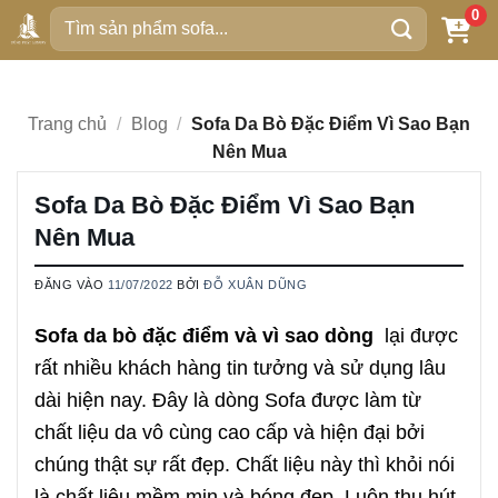
Bỏ
0
Tìm
qua
kiếm:
nội
dung
Trang chủ
/
Blog
/
Sofa Da Bò Đặc Điểm Vì Sao Bạn
Nên Mua
Sofa Da Bò Đặc Điểm Vì Sao Bạn
Nên Mua
ĐĂNG VÀO
11/07/2022
BỞI
ĐỖ XUÂN DŨNG
Sofa da bò đặc điểm và vì sao dòng
lại được
rất nhiều khách hàng tin tưởng và sử dụng lâu
dài hiện nay. Đây là dòng Sofa được làm từ
chất liệu da vô cùng cao cấp và hiện đại bởi
chúng thật sự rất đẹp. Chất liệu này thì khỏi nói
là chất liệu mềm mịn và bóng đẹp. Luôn thu hút