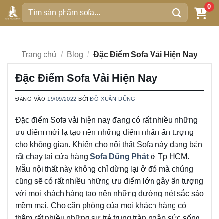
Bỏ
0
Tìm
qua
kiếm:
nội
dung
Trang chủ
/
Blog
/
Đặc Điểm Sofa Vải Hiện Nay
Đặc Điểm Sofa Vải Hiện Nay
ĐĂNG VÀO
19/09/2022
BỞI
ĐỖ XUÂN DŨNG
Đặc điểm Sofa vải hiện nay đang có rất nhiều những
ưu điểm mới lạ tạo nên những điểm nhấn ấn tượng
cho không gian. Khiến cho nội thất Sofa này đang bán
rất chạy tại cửa hàng
Sofa Dũng Phát
ở Tp HCM.
Mẫu nội thất này không chỉ dừng lại ở đó mà chúng
cũng sẽ có rất nhiều những ưu điểm lớn gây ấn tượng
với mọi khách hàng tạo nên những đường nét sắc sảo
mềm mại. Cho căn phòng của mọi khách hàng có
thêm rất nhiều những sự trẻ trung tràn ngập sức sống