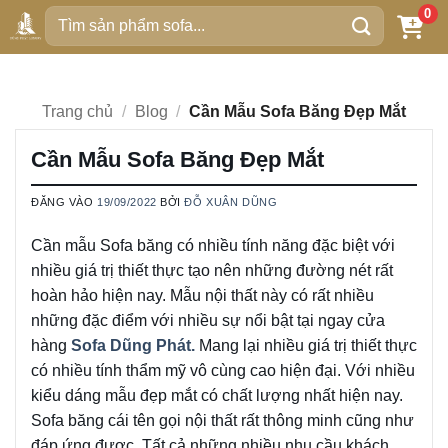
Bỏ
0
Tìm
qua
kiếm:
nội
dung
Trang chủ
/
Blog
/
Cần Mẫu Sofa Băng Đẹp Mắt
Cần Mẫu Sofa Băng Đẹp Mắt
ĐĂNG VÀO
19/09/2022
BỞI
ĐỖ XUÂN DŨNG
Cần mẫu Sofa băng có nhiều tính năng đặc biệt với
nhiều giá trị thiết thực tạo nên những đường nét rất
hoàn hảo hiện nay. Mẫu nội thất này có rất nhiều
những đặc điểm với nhiều sự nổi bật tại ngay cửa
hàng
Sofa Dũng Phát.
Mang lại nhiều giá trị thiết thực
có nhiều tính thẩm mỹ vô cùng cao hiện đại. Với nhiều
kiểu dáng mẫu đẹp mắt có chất lượng nhất hiện nay.
Sofa băng cái tên gọi nội thất rất thông minh cũng như
đáp ứng được. Tất cả những nhiều nhu cầu khách