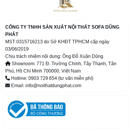
CÔNG TY TNHH SẢN XUẤT NỘI THẤT SOFA DŨNG
PHÁT
MST 0315716213 do Sở KHĐT TPHCM cấp ngày
03/06/2019
Chịu trách nhiệm nội dung: Ông Đỗ Xuân Dũng
Showroom: 771 Đ. Trường Chinh, Tây Thạnh, Tân
Phú, Hồ Chí Minh 700000, Việt Nam
Hotline: 0903 729 654 (tư vấn miễn phí)
Email: info@noithatdungphat.com