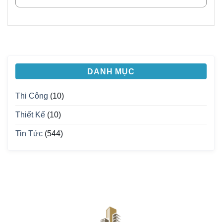
DANH MỤC
Thi Công
(10)
Thiết Kế
(10)
Tin Tức
(544)