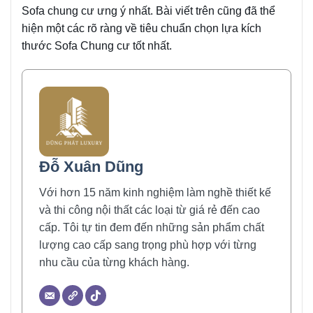
Sofa chung cư ưng ý nhất. Bài viết trên cũng đã thể
hiện một các rõ ràng về tiêu chuẩn chọn lựa kích
thước Sofa Chung cư tốt nhất.
Đỗ Xuân Dũng
Với hơn 15 năm kinh nghiệm làm nghề thiết kế
và thi công nội thất các loại từ giá rẻ đến cao
cấp. Tôi tự tin đem đến những sản phẩm chất
lượng cao cấp sang trọng phù hợp với từng
nhu cầu của từng khách hàng.