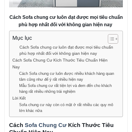
Cách Sofa chung cư luôn đạt được mọi tiêu chuẩn
phù hợp nhất đối với không gian hiện nay
Mục lục
Cách Sofa chung cư luôn đạt được mọi tiêu chuẩn
phù hợp nhất đối với không gian hiện nay
Cách Sofa Chung Cư Kích Thước Tiêu Chuẩn Hiện
Nay
Cách Sofa chung cư luôn được nhiều khách hàng quan
tâm cũng như để ý rất nhiều hiện nay
Mẫu Sofa chung cư rất tiện lợi và đem đến cho khách
hàng rất nhiều những trải nghiệm
Lời Kết
Sofa chung cư này còn có mặt ở rất nhiều các quy mô
lớn khác nữa
Cách
Sofa Chung Cư
Kích Thước Tiêu