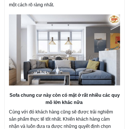
một cách rõ ràng nhất.
Sofa chung cư này còn có mặt ở rất nhiều các quy
mô lớn khác nữa
Cùng với đó khách hàng cũng sẽ được trải nghiệm
sản phẩm thực tế tốt nhất. Khiến khách hàng cảm
nhận và luôn đưa ra được những quyết định chọn