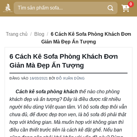
Bỏ
0
Tìm
qua
kiếm:
nội
dung
Trang chủ
/
Blog
/
6 Cách Kê Sofa Phòng Khách Đơn
Giản Mà Đẹp Ấn Tượng
6 Cách Kê Sofa Phòng Khách Đơn
Giản Mà Đẹp Ấn Tượng
ĐĂNG VÀO
16/03/2021
BỞI
ĐỖ XUÂN DŨNG
Cách kê sofa phòng khách
thế nào cho phòng
khách đẹp và ấn tượng? Đây là điều được rất nhiều
người tiêu dùng Việt quan tâm. Vì bộ sofa đẹp thôi vẫn
chưa đủ, để được đẹp trọn vẹn, là bộ sofa đó phải thật
hợp với không gian. Mà muốn hợp với không gian thì
điều cần thiết trước tiên là cách kê đặt ghế. Nếu bạn