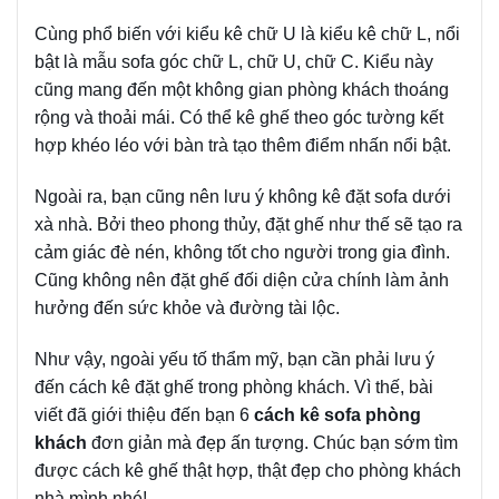
Cùng phổ biến với kiểu kê chữ U là kiểu kê chữ L, nổi
bật là mẫu sofa góc chữ L, chữ U, chữ C. Kiểu này
cũng mang đến một không gian phòng khách thoáng
rộng và thoải mái. Có thể kê ghế theo góc tường kết
hợp khéo léo với bàn trà tạo thêm điểm nhấn nổi bật.
Ngoài ra, bạn cũng nên lưu ý không kê đặt sofa dưới
xà nhà. Bởi theo phong thủy, đặt ghế như thế sẽ tạo ra
cảm giác đè nén, không tốt cho người trong gia đình.
Cũng không nên đặt ghế đối diện cửa chính làm ảnh
hưởng đến sức khỏe và đường tài lộc.
Như vậy, ngoài yếu tố thẩm mỹ, bạn cần phải lưu ý
đến cách kê đặt ghế trong phòng khách. Vì thế, bài
viết đã giới thiệu đến bạn 6
cách kê sofa phòng
khách
đơn giản mà đẹp ấn tượng. Chúc bạn sớm tìm
được cách kê ghế thật hợp, thật đẹp cho phòng khách
nhà mình nhé!