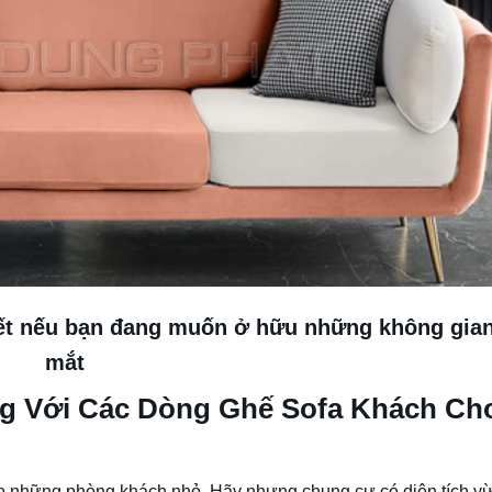
hiết nếu bạn đang muốn ở hữu những không gia
mắt
ng Với Các Dòng Ghế Sofa Khách Ch
cho những phòng khách nhỏ. Hãy nhưng chung cư có diện tích v