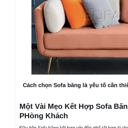
Cách chọn Sofa băng là yếu tố cần t
Một Vài Mẹo Kết Hợp Sofa Bă
PHòng Khách
Đầu tiên Sofa băng kết hợp với đôn ghế rất hợp lý 