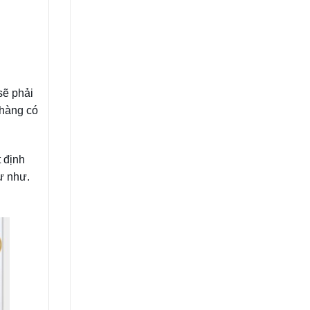
sẽ phải
 hàng có
 định
ự như.