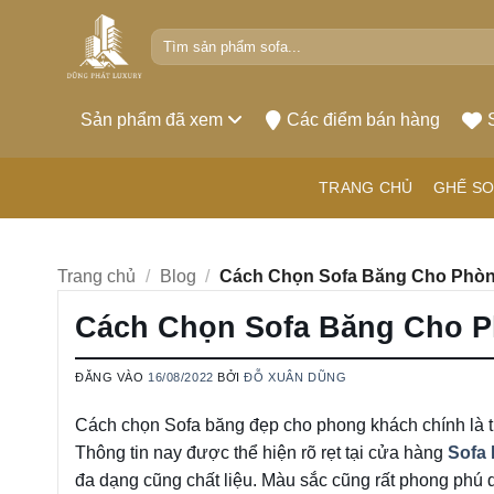
Bỏ
Tìm
qua
kiếm:
nội
dung
Sản phẩm đã xem
Các điểm bán hàng
TRANG CHỦ
GHẾ SO
Trang chủ
/
Blog
/
Cách Chọn Sofa Băng Cho Phò
Cách Chọn Sofa Băng Cho 
ĐĂNG VÀO
16/08/2022
BỞI
ĐỖ XUÂN DŨNG
Cách chọn Sofa băng đẹp cho phong khách chính là t
Thông tin nay được thể hiện rõ rẹt tại cửa hàng
Sofa
đa dạng cũng chất liệu. Màu sắc cũng rất phong phú 