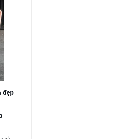
n đẹp
o
ừa và