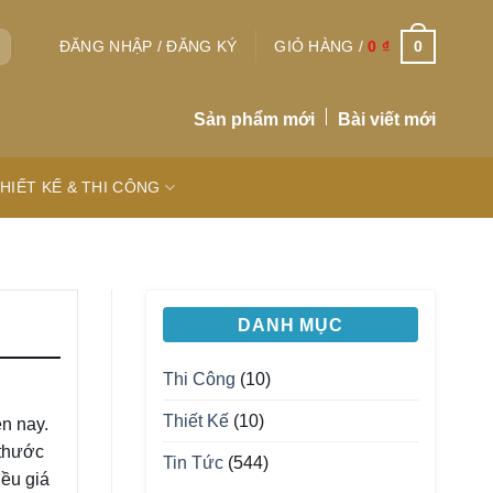
0
ĐĂNG NHẬP / ĐĂNG KÝ
GIỎ HÀNG /
0
₫
Sản phẩm mới
Bài viết mới
HIẾT KẾ & THI CÔNG
DANH MỤC
Thi Công
(10)
Thiết Kế
(10)
n nay.
 thước
Tin Tức
(544)
iều giá