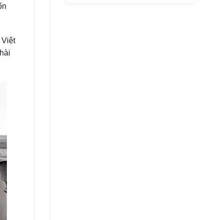
ốn
 Việt
hài