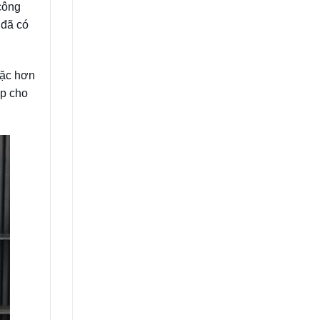
công
 đã có
oặc hơn
úp cho