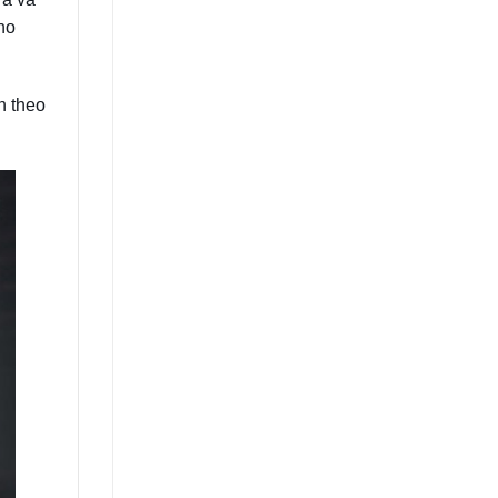
ho
n theo