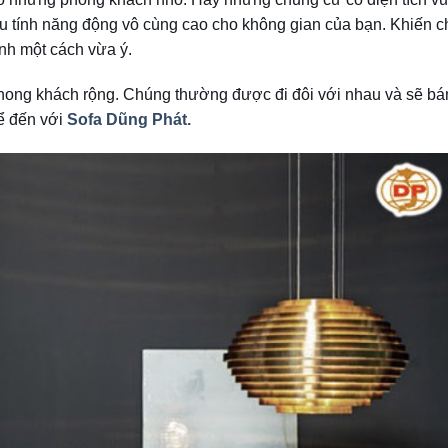
ều tính năng động vô cùng cao cho không gian của bạn. Khiến c
nh một cách vừa ý.
hong khách rộng. Chúng thường được đi đôi với nhau và sẽ bá
ể đến với
Sofa Dũng Phát.