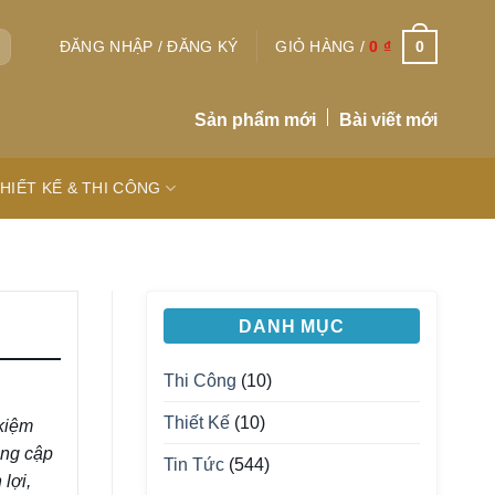
0
ĐĂNG NHẬP / ĐĂNG KÝ
GIỎ HÀNG /
0
₫
Sản phẩm mới
Bài viết mới
HIẾT KẾ & THI CÔNG
DANH MỤC
Thi Công
(10)
Thiết Kế
(10)
 kiệm
ăng cập
Tin Tức
(544)
lợi,