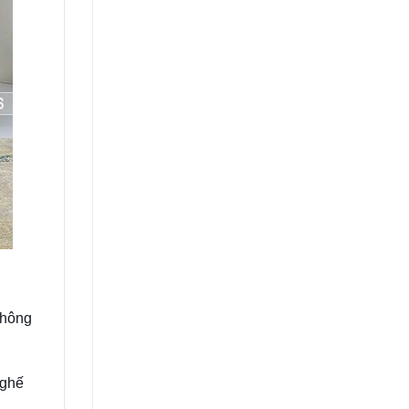
không
 ghế