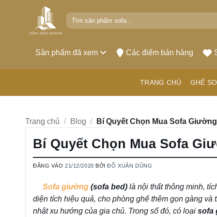
Bỏ
Tìm
qua
kiếm:
nội
dung
Sản phẩm đã xem
Các điểm bán hàng
TRANG CHỦ
GHẾ SO
Trang chủ
/
Blog
/
Bí Quyết Chọn Mua Sofa Giườn
Bí Quyết Chọn Mua Sofa Gi
ĐĂNG VÀO
21/12/2020
BỞI
ĐỖ XUÂN DŨNG
Sofa giường
(sofa bed)
là nội thất thông minh, tí
diện tích hiệu quả, cho phòng ghế thêm gọn gàng và 
nhật xu hướng của gia chủ. Trong số đó, có loại
sofa