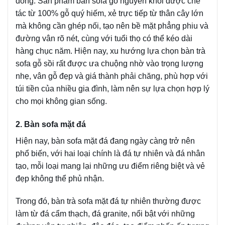
đồng. Sản phẩm bàn sofa gỗ nguyên khối được chế
tác từ 100% gỗ quý hiếm, xẻ trực tiếp từ thân cây lớn
mà không cần ghép nối, tạo nên bề mặt phẳng phiu và
đường vân rõ nét, cùng với tuổi thọ có thể kéo dài
hàng chục năm. Hiện nay, xu hướng lựa chọn bàn trà
sofa gỗ sồi rất được ưa chuộng nhờ vào trọng lượng
nhẹ, vân gỗ đẹp và giá thành phải chăng, phù hợp với
túi tiền của nhiều gia đình, làm nên sự lựa chọn hợp lý
cho mọi không gian sống.
2. Bàn sofa mặt đá
Hiện nay, bàn sofa mặt đá đang ngày càng trở nên
phổ biến, với hai loại chính là đá tự nhiên và đá nhân
tạo, mỗi loại mang lại những ưu điểm riêng biệt và vẻ
đẹp không thể phủ nhận.
Trong đó, bàn trà sofa mặt đá tự nhiên thường được
làm từ đá cẩm thạch, đá granite, nổi bật với những