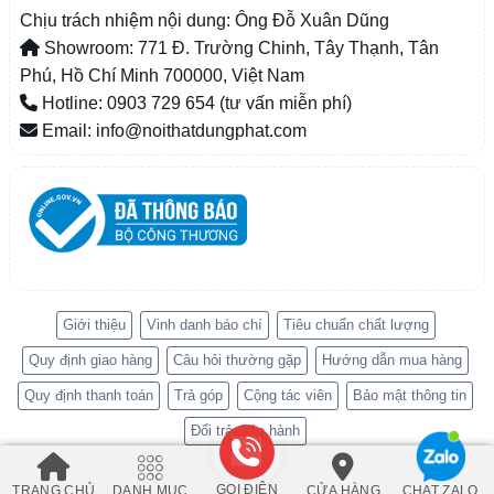
Chịu trách nhiệm nội dung: Ông Đỗ Xuân Dũng
Showroom: 771 Đ. Trường Chinh, Tây Thạnh, Tân
Phú, Hồ Chí Minh 700000, Việt Nam
Hotline: 0903 729 654 (tư vấn miễn phí)
Email: info@noithatdungphat.com
Giới thiệu
Vinh danh báo chí
Tiêu chuẩn chất lượng
Quy định giao hàng
Câu hỏi thường gặp
Hướng dẫn mua hàng
Quy định thanh toán
Trả góp
Cộng tác viên
Bảo mật thông tin
Đổi trả, bảo hành
GỌI ĐIỆN
TRANG CHỦ
DANH MỤC
CỬA HÀNG
CHAT ZALO