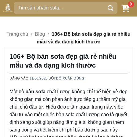
Bỏ
0
Tìm
qua
kiếm:
nội
dung
Trang chủ
/
Blog
/
106+ Bộ bàn sofa đẹp giá rẻ nhiều
mẫu và đa dạng kích thước
106+ Bộ bàn sofa đẹp giá rẻ nhiều
mẫu và đa dạng kích thước
ĐĂNG VÀO
11/06/2025
BỞI
ĐỖ XUÂN DŨNG
Một bộ
bàn sofa
chất lượng không chỉ thể hiện vẻ đẹp
không gian mà còn phản ánh trực tiếp gu thẩm mỹ gia
chủ, chủ đầu tư. Hiểu được tầm quan trọng này, việc
đầu tư vào một chiếc bàn sofa chất lượng cao là quyết
định sáng suốt giúp nâng tầm giá trị không gian thêm
sang trọng và tiết kiệm chi phí bảo dưỡng sau này.