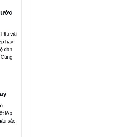
nước
liệu vải
ệp hay
độ đàn
. Cùng
nay
ào
ột lớp
màu sắc