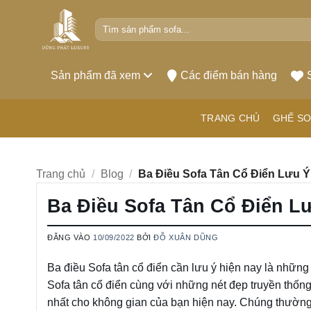
Bỏ
Tìm
qua
kiếm:
nội
dung
Sản phẩm đã xem
Các điểm bán hàng
TRANG CHỦ
GHẾ SO
Trang chủ
/
Blog
/
Ba Điều Sofa Tân Cổ Điển Lưu Ý
Ba Điều Sofa Tân Cổ Điển L
ĐĂNG VÀO
10/09/2022
BỞI
ĐỖ XUÂN DŨNG
Ba điều Sofa tân cổ điển cần lưu ý hiện nay là những
Sofa tân cổ điển cùng với những nét đẹp truyền thốn
nhất cho không gian của bạn hiện nay. Chúng thường