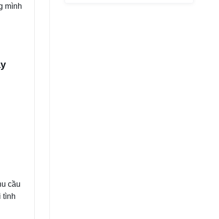
ng mình
ay
hu cầu
 tình