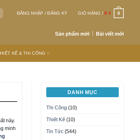
0
ĐĂNG NHẬP / ĐĂNG KÝ
GIỎ HÀNG /
0
₫
Sản phẩm mới
Bài viết mới
HIẾT KẾ & THI CÔNG
DANH MỤC
Thi Công
(10)
Thiết Kế
(10)
ất này.
ng minh
Tin Tức
(544)
ng