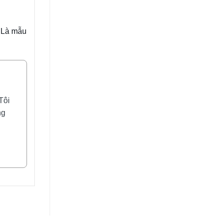
. Là mẫu
Tôi
ng