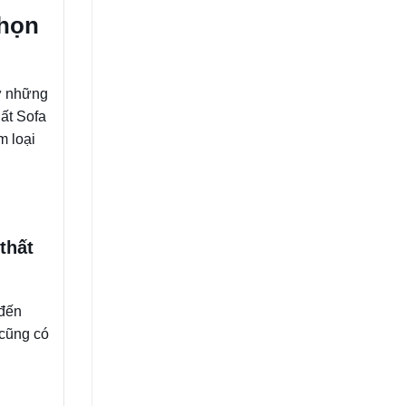
Chọn
từ những
ất Sofa
m loại
thất
 đến
 cũng có