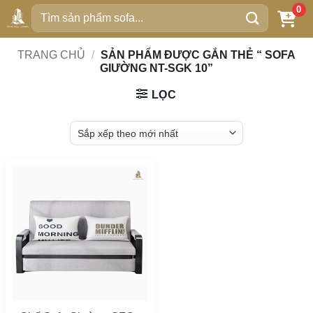
Bỏ
0
Tìm
qua
kiếm:
nội
TRANG CHỦ
/
SẢN PHẨM ĐƯỢC GẮN THẺ “ SOFA
dung
GIƯỜNG NT-SGK 10”
LỌC