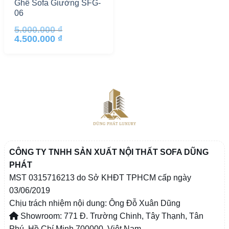
Ghế Sofa Giường SFG-
06
5.000.000
₫
Giá
Giá
4.500.000
₫
gốc
hiện
là:
tại
5.000.000 ₫.
là:
4.500.000 ₫.
CÔNG TY TNHH SẢN XUẤT NỘI THẤT SOFA DŨNG
PHÁT
MST 0315716213 do Sở KHĐT TPHCM cấp ngày
03/06/2019
Chịu trách nhiệm nội dung: Ông Đỗ Xuân Dũng
Showroom: 771 Đ. Trường Chinh, Tây Thạnh, Tân
Phú, Hồ Chí Minh 700000, Việt Nam