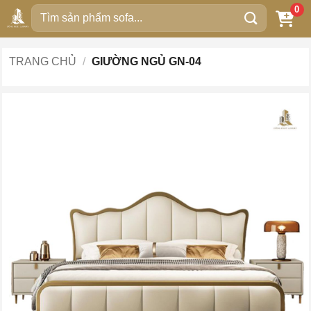
Bỏ
0
Tìm
qua
kiếm:
nội
dung
TRANG CHỦ
/
GIƯỜNG NGỦ GN-04