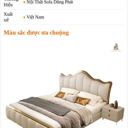
♦
Nội Thất Sofa Dũng Phát
Hiệu
Xuất
♦
Việt Nam
xứ
Màu sắc được ưa chuộng