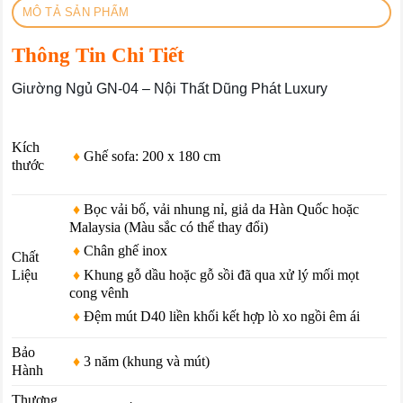
MÔ TẢ SẢN PHẨM
Thông Tin Chi Tiết
Giường Ngủ GN-04 – Nội Thất Dũng Phát Luxury
Kích
♦
Ghế sofa: 200 x 180 cm
thước
♦
Bọc vải bố, vải nhung nỉ, giả da Hàn Quốc hoặc
Malaysia (Màu sắc có thể thay đổi)
♦
Chân ghế inox
Chất
♦
Khung gỗ dầu hoặc gỗ sồi đã qua xử lý mối mọt
Liệu
cong vênh
♦
Đệm mút D40 liền khối kết hợp lò xo ngồi êm ái
Bảo
♦
3 năm (khung và mút)
Hành
Thương