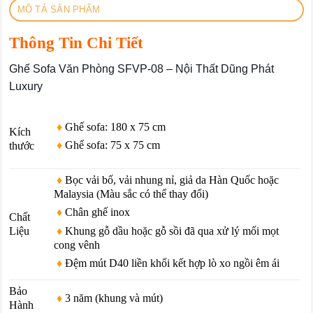
MÔ TẢ SẢN PHẨM
Thông Tin Chi Tiết
Ghế Sofa Văn Phòng SFVP-08 – Nội Thất Dũng Phát
Luxury
♦
Ghế sofa: 180 x 75 cm
Kích
♦
Ghế sofa: 75 x 75 cm
thước
♦
Bọc vải bố, vải nhung nỉ, giả da Hàn Quốc hoặc
Malaysia (Màu sắc có thể thay đổi)
♦
Chân ghế inox
Chất
♦
Khung gỗ dầu hoặc gỗ sồi đã qua xử lý mối mọt
Liệu
cong vênh
♦
Đệm mút D40 liền khối kết hợp lò xo ngồi êm ái
Bảo
♦
3 năm (khung và mút)
Hành