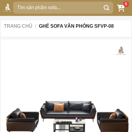
Bỏ
0
Tìm
qua
kiếm:
nội
dung
TRANG CHỦ
/
GHẾ SOFA VĂN PHÒNG SFVP-08