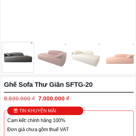
Ghế Sofa Thư Giãn SFTG-20
Giá
Giá
8.500.000
₫
7.000.000
₫
gốc
hiện
là:
tại
TIN KHUYẾN MÃI
8.500.000 ₫.
là:
Cam kết: chính hãng 100%
7.000.000 ₫.
Đơn giá chưa gồm thuế VAT