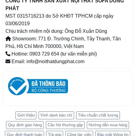
CÔNG TY TNHH SẢN XUẤT NỘI THẤT SOFA DŨNG
PHÁT
MST 0315716213 do Sở KHĐT TPHCM cấp ngày
03/06/2019
Chịu trách nhiệm nội dung: Ông Đỗ Xuân Dũng
Showroom: 771 Đ. Trường Chinh, Tây Thạnh, Tân
Phú, Hồ Chí Minh 700000, Việt Nam
Hotline: 0903 729 654 (tư vấn miễn phí)
Email: info@noithatdungphat.com
Giới thiệu
Vinh danh báo chí
Tiêu chuẩn chất lượng
Quy định giao hàng
Câu hỏi thường gặp
Hướng dẫn mua hàng
Quy định thanh toán
Trả góp
Cộng tác viên
Bảo mật thông tin