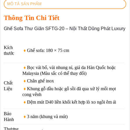
MÔ TẢ SẢN PHẨM
Thông Tin Chi Tiết
Ghế Sofa Thư Giãn SFTG-20 – Nội Thất Dũng Phát Luxury
Kích
♦
Ghế sofa: 180 × 75 cm
thước
♦
Bọc vải bố, vải nhung nỉ, giả da Hàn Quốc hoặc
Malaysia (Màu sắc có thể thay đổi)
♦
Chân ghế inox
Chất
♦
Khung gỗ dầu hoặc gỗ sồi đã qua xử lý mối mọt
Liệu
cong vênh
♦
Đệm mút D40 liền khối kết hợp lò xo ngồi êm ái
Bảo
♦
3 năm (khung và mút)
Hành
Thương