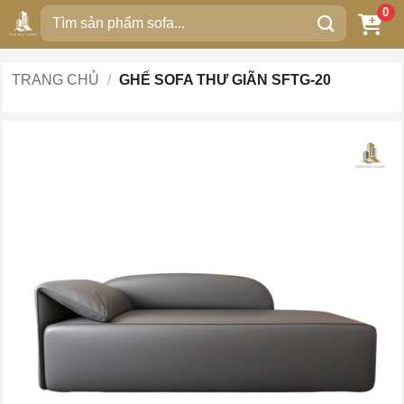
Bỏ
0
Tìm
qua
kiếm:
nội
dung
TRANG CHỦ
/
GHẾ SOFA THƯ GIÃN SFTG-20