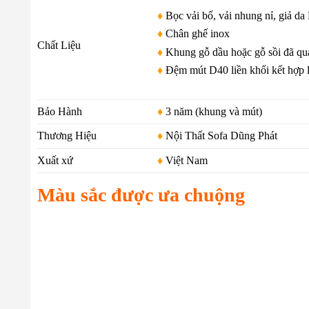
♦
Bọc vải bố, vải nhung nỉ, giả da
♦
Chân ghế inox
Chất Liệu
♦
Khung gỗ dầu hoặc gỗ sồi đã qu
♦
Đệm mút D40 liền khối kết hợp l
Bảo Hành
♦
3 năm (khung và mút)
Thương Hiệu
♦
Nội Thất Sofa Dũng Phát
Xuất xứ
♦
Việt Nam
Màu sắc được ưa chuộng