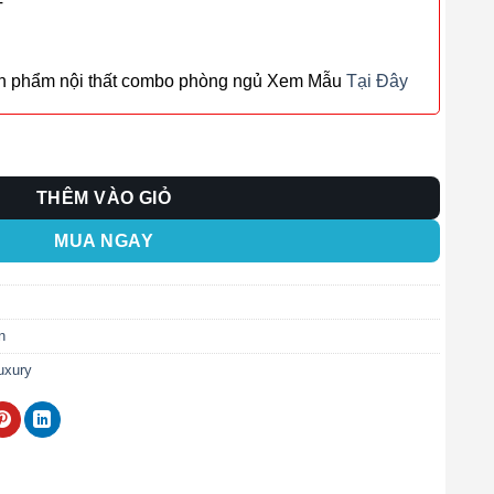
T
ản phẩm nội thất combo phòng ngủ Xem Mẫu
Tại Đây
ố lượng
THÊM VÀO GIỎ
MUA NGAY
n
uxury