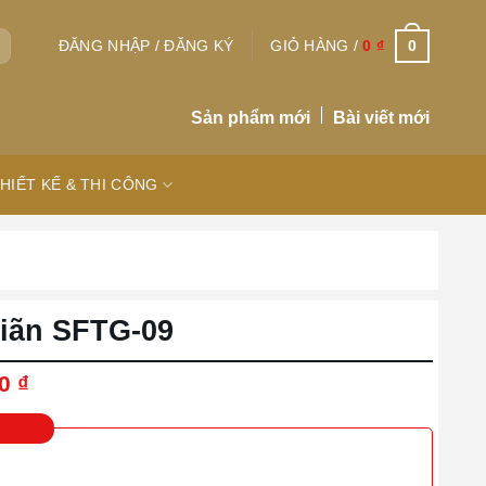
0
ĐĂNG NHẬP / ĐĂNG KÝ
GIỎ HÀNG /
0
₫
Sản phẩm mới
Bài viết mới
HIẾT KẾ & THI CÔNG
iãn SFTG-09
Giá
00
₫
hiện
tại
0 ₫.
là:
5.500.000 ₫.