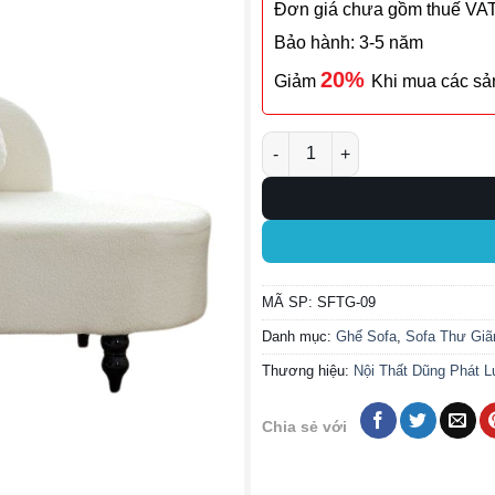
Đơn giá chưa gồm thuế VA
Bảo hành: 3-5 năm
20%
Giảm
Khi mua các s
Ghế Sofa Thư Giãn SFTG-09 s
MÃ SP:
SFTG-09
Danh mục:
Ghế Sofa
,
Sofa Thư Giã
Thương hiệu:
Nội Thất Dũng Phát L
Chia sẻ với