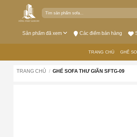
Bỏ
Tìm
qua
kiếm:
nội
dung
Sản phẩm đã xem
Các điểm bán hàng
TRANG CHỦ
GHẾ SO
TRANG CHỦ
/
GHẾ SOFA THƯ GIÃN SFTG-09