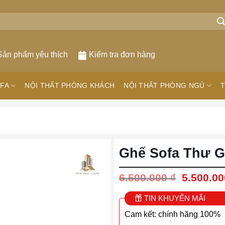
Sản phẩm yêu thích
Kiểm tra đơn hàng
FA
NỘI THẤT PHÒNG KHÁCH
NỘI THẤT PHÒNG NGỦ
T
Ghế Sofa Thư G
Giá
6.500.000
₫
5.500.0
gốc
là:
TIN KHUYẾN MÃI
6.500.00
Cam kết: chính hãng 100%