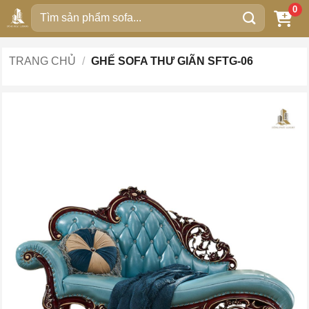
Bỏ
0
Tìm
qua
kiếm:
nội
dung
TRANG CHỦ
/
GHẾ SOFA THƯ GIÃN SFTG-06