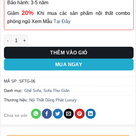
Bảo hành: 3-5 năm
20%
Giảm
Khi mua các sản phẩm nội thất combo
phòng ngủ Xem Mẫu
Tại Đây
Ghế Sofa Thư Giãn SFTG-06 số lượng
THÊM VÀO GIỎ
MUA NGAY
MÃ SP:
SFTG-06
Danh mục:
Ghế Sofa
,
Sofa Thư Giãn
Thương hiệu:
Nội Thất Dũng Phát Luxury
Chia sẻ với