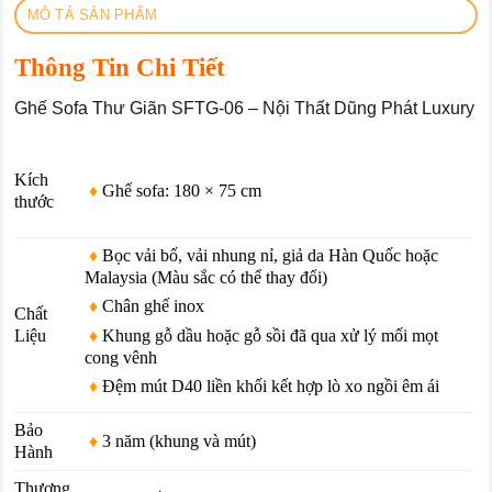
MÔ TẢ SẢN PHẨM
Thông Tin Chi Tiết
Ghế Sofa Thư Giãn SFTG-06 – Nội Thất Dũng Phát Luxury
Kích
♦
Ghế sofa: 180 × 75 cm
thước
♦
Bọc vải bố, vải nhung nỉ, giả da Hàn Quốc hoặc
Malaysia (Màu sắc có thể thay đổi)
♦
Chân ghế inox
Chất
♦
Khung gỗ dầu hoặc gỗ sồi đã qua xử lý mối mọt
Liệu
cong vênh
♦
Đệm mút D40 liền khối kết hợp lò xo ngồi êm ái
Bảo
♦
3 năm (khung và mút)
Hành
Thương