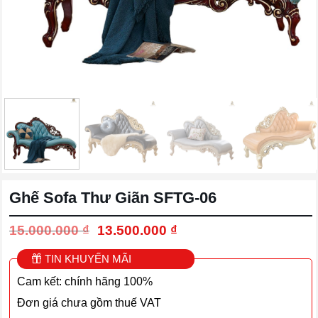
Ghế Sofa Thư Giãn SFTG-06
Giá
Giá
15.000.000
₫
13.500.000
₫
gốc
hiện
là:
tại
TIN KHUYẾN MÃI
15.000.000 ₫.
là:
Cam kết: chính hãng 100%
13.500.000 ₫.
Đơn giá chưa gồm thuế VAT