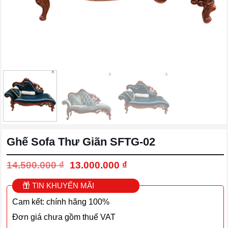
Ghế Sofa Thư Giãn SFTG-02
Giá
Giá
14.500.000
₫
13.000.000
₫
gốc
hiện
là:
tại
TIN KHUYẾN MÃI
14.500.000 ₫.
là:
Cam kết: chính hãng 100%
13.000.000 ₫.
Đơn giá chưa gồm thuế VAT