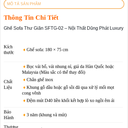
MÔ TẢ SẢN PHẨM
Thông Tin Chi Tiết
Ghế Sofa Thư Giãn SFTG-02 – Nội Thất Dũng Phát Luxury
Kích
♦
Ghế sofa: 180 × 75 cm
thước
♦
Bọc vải bố, vải nhung nỉ, giả da Hàn Quốc hoặc
Malaysia (Màu sắc có thể thay đổi)
♦
Chân ghế inox
Chất
♦
Khung gỗ dầu hoặc gỗ sồi đã qua xử lý mối mọt
Liệu
cong vênh
♦
Đệm mút D40 liền khối kết hợp lò xo ngồi êm ái
Bảo
♦
3 năm (khung và mút)
Hành
Thương