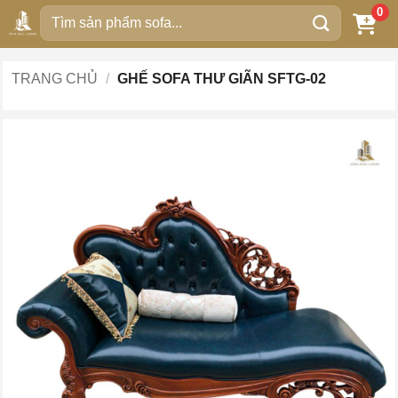
Bỏ
0
Tìm
qua
kiếm:
nội
dung
TRANG CHỦ
/
GHẾ SOFA THƯ GIÃN SFTG-02