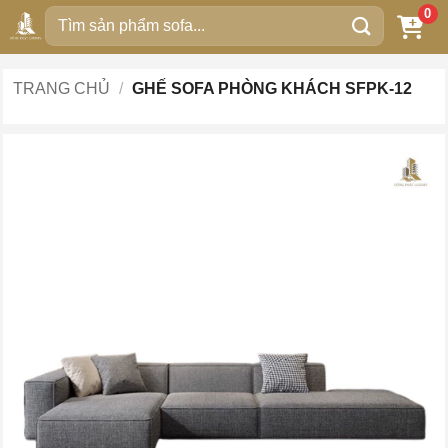
Bỏ
0
Tìm
qua
kiếm:
nội
dung
TRANG CHỦ
/
GHẾ SOFA PHÒNG KHÁCH SFPK-12