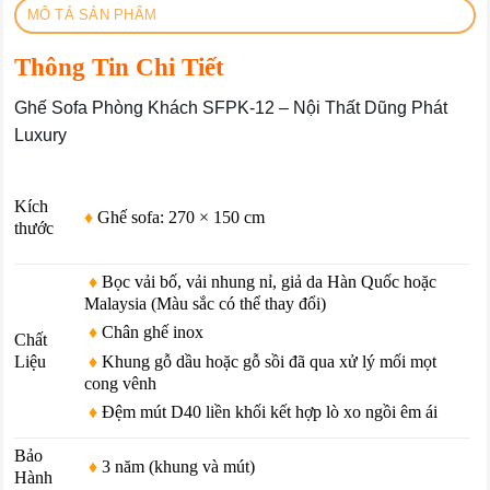
MÔ TẢ SẢN PHẨM
Thông Tin Chi Tiết
Ghế Sofa Phòng Khách SFPK-12 – Nội Thất Dũng Phát
Luxury
Kích
♦
Ghế sofa: 270 × 150 cm
thước
♦
Bọc vải bố, vải nhung nỉ, giả da Hàn Quốc hoặc
Malaysia (Màu sắc có thể thay đổi)
♦
Chân ghế inox
Chất
♦
Khung gỗ dầu hoặc gỗ sồi đã qua xử lý mối mọt
Liệu
cong vênh
♦
Đệm mút D40 liền khối kết hợp lò xo ngồi êm ái
Bảo
♦
3 năm (khung và mút)
Hành