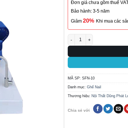
Đơn giá chưa gồm thuế VA
Bảo hành: 3-5 năm
20%
Giảm
Khi mua các s
Ghế Sofa Nail SFN-10 số lượn
MÃ SP:
SFN-10
Danh mục:
Ghế Nail
Thương hiệu:
Nội Thất Dũng Phát L
Chia sẻ với