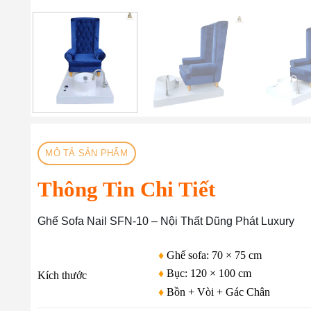
MÔ TẢ SẢN PHẨM
Thông Tin Chi Tiết
Ghế Sofa Nail SFN-10 – Nội Thất Dũng Phát Luxury
♦
Ghế sofa: 70 × 75 cm
♦
Bục: 120 × 100 cm
Kích thước
♦
Bồn + Vòi + Gác Chân