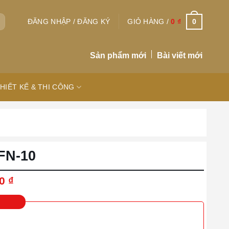
0
ĐĂNG NHẬP / ĐĂNG KÝ
GIỎ HÀNG /
0
₫
Sản phẩm mới
Bài viết mới
HIẾT KẾ & THI CÔNG
FN-10
Giá
00
₫
hiện
tại
0 ₫.
là:
7.000.000 ₫.