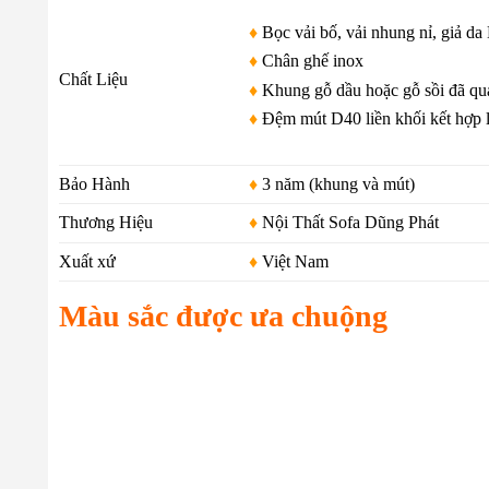
♦
Bọc vải bố, vải nhung nỉ, giả da
♦
Chân ghế inox
Chất Liệu
♦
Khung gỗ dầu hoặc gỗ sồi đã qu
♦
Đệm mút D40 liền khối kết hợp l
Bảo Hành
♦
3 năm (khung và mút)
Thương Hiệu
♦
Nội Thất Sofa Dũng Phát
Xuất xứ
♦
Việt Nam
Màu sắc được ưa chuộng