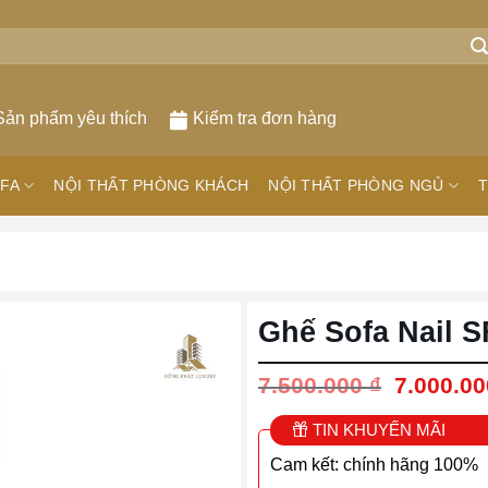
Sản phẩm yêu thích
Kiểm tra đơn hàng
FA
NỘI THẤT PHÒNG KHÁCH
NỘI THẤT PHÒNG NGỦ
T
Ghế Sofa Nail S
Giá
7.500.000
₫
7.000.0
gốc
là:
TIN KHUYẾN MÃI
7.500.00
Cam kết: chính hãng 100%