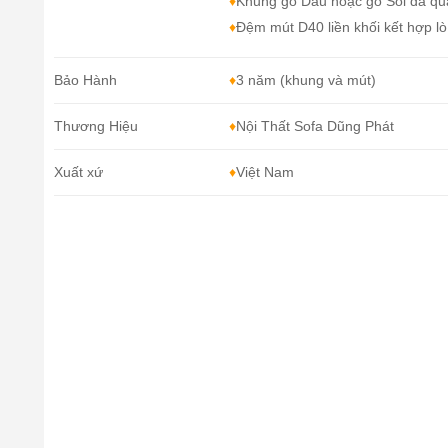
♦
Khung gỗ Dầu hoặc gỗ Sồi đã qu
♦
Đệm mút D40 liền khối kết hợp lò
Bảo Hành
♦
3 năm (khung và mút)
Thương Hiệu
♦
Nội Thất Sofa Dũng Phát
Xuất xứ
♦
Việt Nam