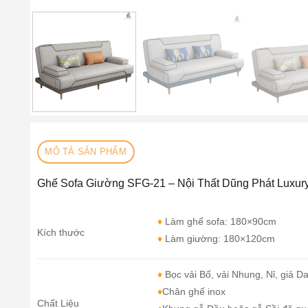
MÔ TẢ SẢN PHẨM
Ghế Sofa Giường SFG-21 – Nội Thất Dũng Phát Luxur
♦
Làm ghế sofa: 180×90cm
Kích thước
♦
Làm giường: 180×120cm
♦
Bọc vải Bố, vải Nhung, Nỉ, giả 
♦
Chân ghế inox
Chất Liệu