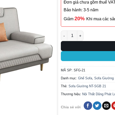
Đơn giá chưa gồm thuế VA
Bảo hành: 3-5 năm
20%
Giảm
Khi mua các s
Ghế Sofa Giường SFG-21 số l
MÃ SP:
SFG-21
Danh mục:
Ghế Sofa
,
Sofa Giường 
Thẻ:
Sofa Giường NT-SGB 21
Thương hiệu:
Nội Thất Dũng Phát L
Chia sẻ với