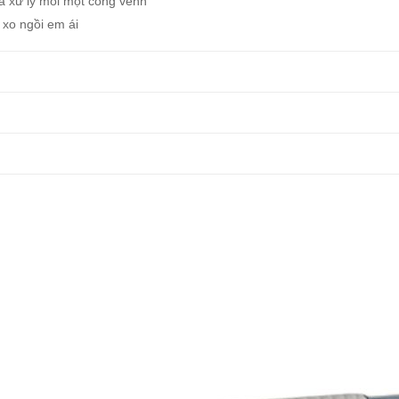
a xử lý mối mọt cong vênh
 xo ngồi em ái