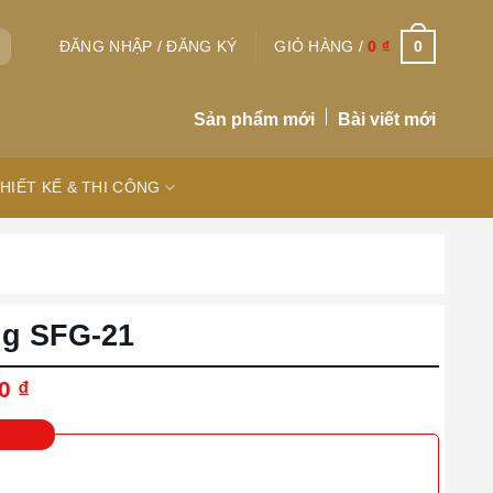
0
ĐĂNG NHẬP / ĐĂNG KÝ
GIỎ HÀNG /
0
₫
Sản phẩm mới
Bài viết mới
HIẾT KẾ & THI CÔNG
ng SFG-21
Giá
00
₫
hiện
tại
0 ₫.
là:
4.500.000 ₫.