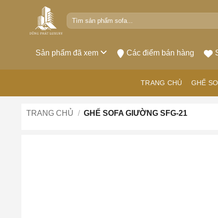
Bỏ
Tìm
qua
kiếm:
nội
dung
Sản phẩm đã xem
Các điểm bán hàng
TRANG CHỦ
GHẾ SO
TRANG CHỦ
/
GHẾ SOFA GIƯỜNG SFG-21