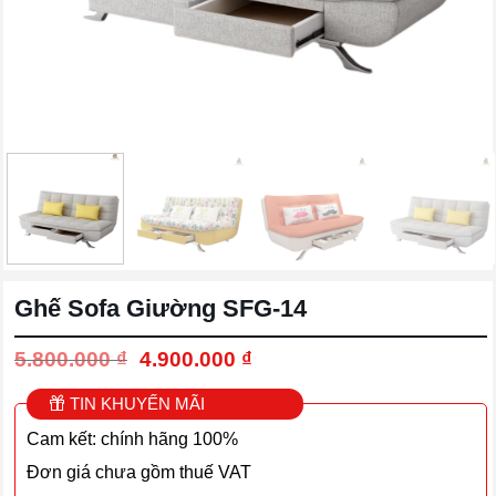
Ghế Sofa Giường SFG-14
Giá
Giá
5.800.000
₫
4.900.000
₫
gốc
hiện
là:
tại
TIN KHUYẾN MÃI
5.800.000 ₫.
là:
Cam kết: chính hãng 100%
4.900.000 ₫.
Đơn giá chưa gồm thuế VAT