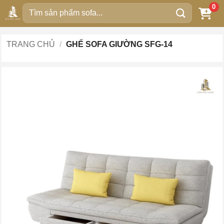
Bỏ
0
Tìm
qua
kiếm:
nội
dung
TRANG CHỦ
/
GHẾ SOFA GIƯỜNG SFG-14