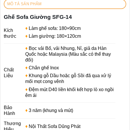
MÔ TẢ SẢN PHẨM
Ghế Sofa Giường SFG-14
♦
Làm ghế sofa: 180×90cm
Kích
thước
♦
Làm giường: 180×120cm
♦
Bọc vải Bố, vải Nhung, Nỉ, giả da Hàn
Quốc hoặc Malaysia (Màu sắc có thể thay
đổi)
♦
Chân ghế Inox
Chất
Liệu
♦
Khung gỗ Dầu hoặc gỗ Sồi đã qua xử lý
mối mọt cong vênh
♦
Đệm mút D40 liền khối kết hợp lò xo ngồi
êm ái
Bảo
♦
3 năm (khung và mút)
Hành
Thương
♦
Nội Thất Sofa Dũng Phát
Hiệu