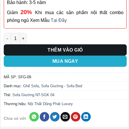
Bảo hành: 3-5 năm
20%
Giảm
Khi mua các sản phẩm nội thất combo
phòng ngủ Xem Mẫu
Tại Đây
Ghế Sofa Giường SFG-09 số lượng
THÊM VÀO GIỎ
MUA NGAY
MÃ SP:
SFG-09
Danh mục:
Ghế Sofa
,
Sofa Giường - Sofa Bed
Thẻ:
Sofa Giường NT-SGK 04
Thương hiệu:
Nội Thất Dũng Phát Luxury
Chia sẻ với