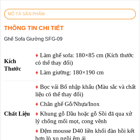
MÔ TẢ SẢN PHẨM
THÔNG TIN CHI TIẾT
Ghế Sofa Giường SFG-09
♦
Làm ghế sofa: 180×85 cm (Kích thước
Kích
có thể thay đổi)
Thước
♦
Làm giường: 180×190 cm
♦
Bọc vải Bố nhập khẩu (Màu sắc và chất
liệu có thể thay đổi)
♦
Chân ghế Gỗ/Nhựa/Inox
Chất Liệu
♦
Khung gỗ Dầu hoặc gỗ Sồi đã qua xử
lý chống mối mọt, cong vênh
♦
Đệm mousse D40 liền khối đàn hồi kết
hợp lò xo ngồi êm ái