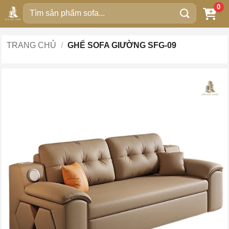
Bỏ
0
Tìm
qua
kiếm:
nội
dung
TRANG CHỦ
/
GHẾ SOFA GIƯỜNG SFG-09