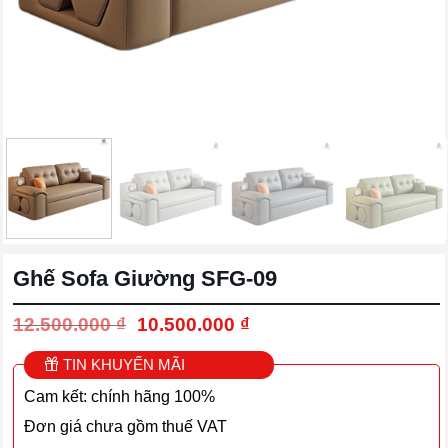
Ghế Sofa Giường SFG-09
Giá
Giá
12.500.000
₫
10.500.000
₫
gốc
hiện
là:
tại
TIN KHUYẾN MÃI
12.500.000 ₫.
là:
Cam kết: chính hãng 100%
10.500.000 ₫.
Đơn giá chưa gồm thuế VAT